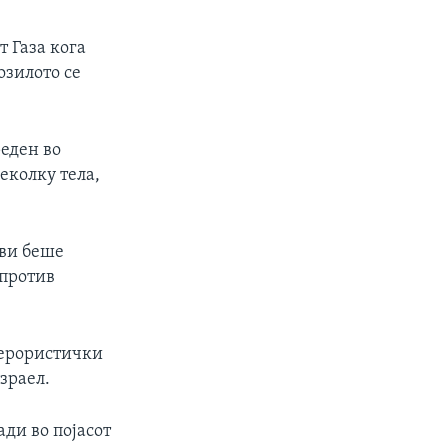
 Газа кога
озилото се
еден во
еколку тела,
ови беше
 против
терористички
зраел.
ди во појасот