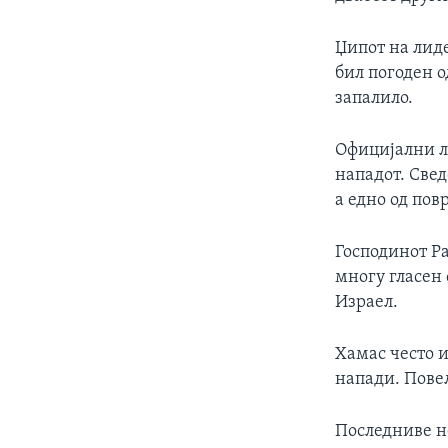
ИНТЕРВЈУА
Џипот на лиде
бил погоден о
запалило.
Официјални л
нападот. Све
а едно од пов
Господинот Р
многу гласен 
Израел.
Хамас често 
напади. Пове
Последниве н