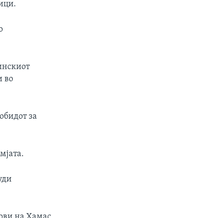
ици.
о
инскиот
и во
обидот за
мјата.
уди
ови на Хамас,