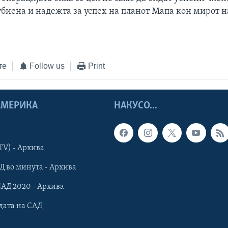
убиена и надежта за успех на планот Мапа кон мирот 
те
Follow us
Print
 АМЕРИКА
НАКУСО...
TV) - Архива
Д во минута - Архива
САД 2020 - Архива
дата на САД