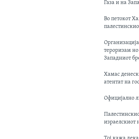
Газа и на Зап
Во петокот Х
палестинскио
Организација
тероризам но 
Западниот бре
Хамас денеска
атентат на го
Официјално ли
Палестинскио
израелскиот н
Тој кажа дека