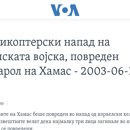
ликоптерски напад на
ската војска, повреден
арол на Хамас - 2003-06-
те
рите на Хамас беше повреден во напад од израелски хе
Извештаите велат дека најмалку три лица загинале во 
 се повредени.