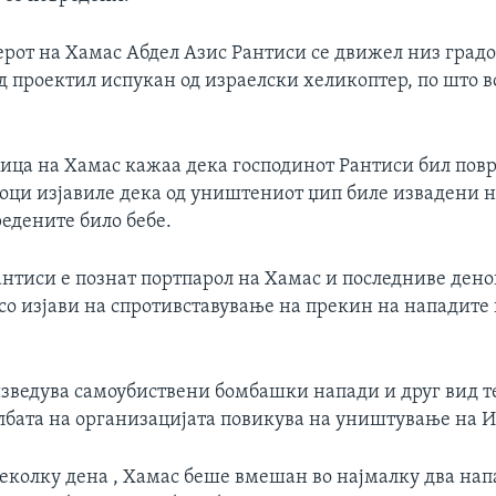
рот на Хамас Абдел Азис Рантиси се движел низ градот
д проектил испукан од израелски хеликоптер, по што в
ица на Хамас кажаа дека господинот Рантиси бил повр
доци изјавиле дека од уништениот џип биле извадени н
редените било бебе.
антиси е познат портпарол на Хамас и последниве ден
со изјави на спротивставување на прекин на нападите
изведува самоубиствени бомбашки напади и друг вид 
лбата на организацијата повикува на уништување на И
еколку дена , Хамас беше вмешан во најмалку два напа