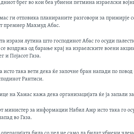
адниот брег во кои беа убиени петмина израелски војн
амас ги отповика планираните разговори за примирје с
т премиер Махмуд Абас.
та изрази лутина што господинот Абас го осуди палест
се воздржа од барање крај на израелските воени акци
г и Појасот Газа.
 исто така вети дека ќе започне бран напади по повод 
сподинот Рантиси.
це на Хамас кажа дека организацијата ќе ја запали за
т министер за информации Набил Амр исто така го ос
апад во Газа.
 операцијата била со цел не само да бидат убиени член