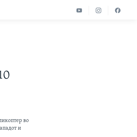
10
ликоптер во
нападот и