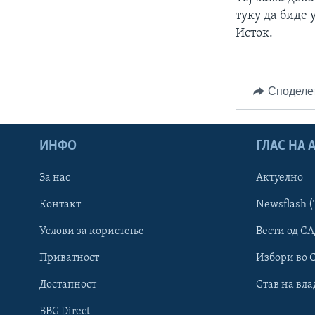
туку да биде 
Исток.
Споделе
ИНФО
ГЛАС НА
За нас
Актуелно
Контакт
Newsflash (
Learning English
Услови за користење
Вести од СА
Приватност
Избори во 
НАКУСО...
Достапност
Став на вла
BBG Direct