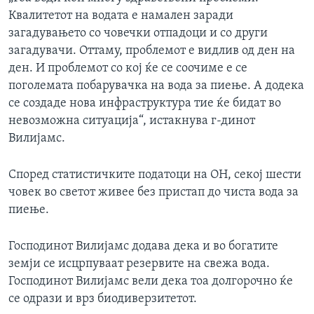
Квалитетот на водата е намален заради
загадувањето со човечки отпадоци и со други
загадувачи. Оттаму, проблемот е видлив од ден на
ден. И проблемот со кој ќе се соочиме е се
поголемата побарувачка на вода за пиење. А додека
се создаде нова инфраструктура тие ќе бидат во
невозможна ситуација“, истакнува г-динот
Вилијамс.
Според статистичките податоци на ОН, секој шести
човек во светот живее без пристап до чиста вода за
пиење.
Господинот Вилијамс додава дека и во богатите
земји се исцрпуваат резервите на свежа вода.
Господинот Вилијамс вели дека тоа долгорочно ќе
се одрази и врз биодиверзитетот.