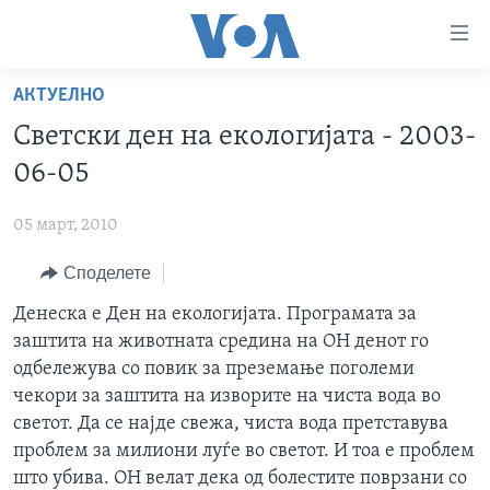
Линкови
за
пристапност
АКТУЕЛНО
ДОМА
Премини
Светски ден на екологијата - 2003-
на
РУБРИКИ
06-05
главната
ФОТОГАЛЕРИИ
САД
содржина
05 март, 2010
Премини
ДОКУМЕНТАРЦИ
МАКЕДОНИЈА
до
Споделете
АРХИВИРАНА ПРОГРАМА
СВЕТ
страната
ЗА НАС
Денеска е Ден на екологијата. Програмата за
за
ЕКОНОМИЈА
NEWSFLASH - АРХИВА
заштита на животната средина на ОН денот го
навигација
ПОЛИТИКА
ВЕСТИ ОД САД ВО МИНУТА - АРХИВА
одбележува со повик за преземање поголеми
Пребарувај
Learning English
ЗДРАВЈЕ
ИЗБОРИ ВО САД 2020 - АРХИВА
чекори за заштита на изворите на чиста вода во
светот. Да се најде свежа, чиста вода претставува
НАКУСО...
НАУКА
проблем за милиони луѓе во светот. И тоа е проблем
УМЕТНОСТ И ЗАБАВА
што убива. ОН велат дека од болестите поврзани со