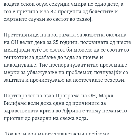
водата секои осум секунди умира по едно дете, а
ИНТЕРВЈУА
Јазици
тоа е причина и за 80 проценти од болестите и
смртните случаи во светот во развој.
Претставници на програмата за животна околина
на ОН велат дека за 25 години, половината од шесте
милијарди луѓе во светот би можеле да се соочат со
тешкотии за доаѓање до вода за пиење и
наводнување. Тие препорачуваат итно преземање
мерки за ублажување на проблемот, почнувајќи со
заштита и прочистување на постоечките резерви.
Портпаролот на оваа Програма на ОН, Мајкл
Вилијамс вели дека една од причините за
здравствената криза во Африка е токму немањето
пристап до резерви на свежа вода.
„Тоа води кон многу здравствени проблеми.