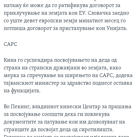
натаму ќе може да го ратификува договорот за
приклучување на земјата кон ЕУ. Словачка заедно
со уште девет европски земји минатиот месец го
потпиша договорот за пристапување кон Унијата.
САРС
Кина го суспендира посвојувањето на деца од
страна на странски државјани во земјата, како
мерка за спречување на ширењето на САРС, додека
тајванскиот министер за здравство поднесе оставка
на функцијата.
Во Пекинг, владиниот кинески Центар за прашања
за посвојување соопшти дека ги повлекува
документите за патување кои им дозволуваат на
странците да посвојат деца од сиротилишта.