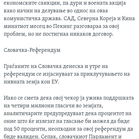
економските санкции, па дури и воената акција
како начин на делување во однос на оваа
комунистичка држава. САД, Северна Кореја и Кина
минатиот месец во Пекинг разговараа за овој
проблем, но не постигнаа никаков договор.
Словачка-Референдум
Граѓаните на Словачка денеска и утре на
референдум се изјаснуваат за приклучувањето на
нивната земја кон ЕУ.
Иако се смета дека овој чекор ја ужива поддршката
на четири милиони гласачи во земјата,
аналитичарите предупредуваат дека процентот на
оние што ќе излезат на гласање би можел да биде
под 50 проценти, неопходни за овој референдум да
биде валиден. Сепак, словачкиот Парламент и