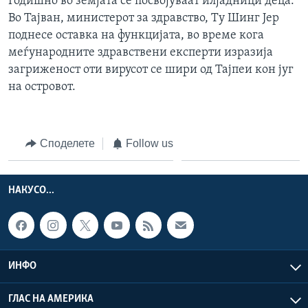
Годишно во земјата се посвојуваат илјадници деца.
Во Тајван, министерот за здравство, Ту Шинг Јер
поднесе оставка на функцијата, во време кога
меѓународните здравствени експерти изразија
загриженост оти вирусот се шири од Тајпеи кон југ
на островот.
Споделете
Follow us
НАКУСО...
ИНФО
ГЛАС НА АМЕРИКА