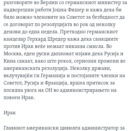
разговорите во Берлин со германскиот министер за
ИНТЕРВЈУА
надворешни работи Јошка Фишер и кажа дека би
Јазици
било можно членовите на Советот за безбедност да
се договорат по резолуцијата во рок од неколку
денови до една недела. Претходно германскиот
канцелар Герхард Шредер кажа дека санкциите
против Ирак веќе немаат никаква смисла. Во
Москва, еден руски дипломат изјави дека Русија и
Кина сакаат, како што рекол, сериозни промени во
американската резолуција. Неколку држави,
вклучувајќи ги Германија и постојаните членки на
Советот, Русија и Франција, вршеа притисок за
посилна улога на ОН во админоистрирањето на
повоен Ирак.
Ирак
Главниот американски цивилен администратор за