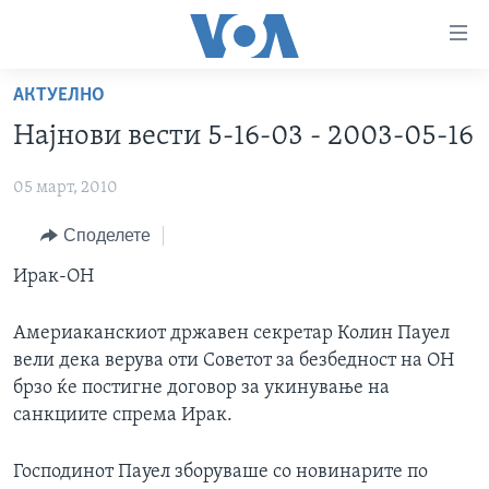
Линкови
за
пристапност
АКТУЕЛНО
ДОМА
Премини
Најнови вести 5-16-03 - 2003-05-16
на
РУБРИКИ
главната
05 март, 2010
ФОТОГАЛЕРИИ
САД
содржина
Премини
ДОКУМЕНТАРЦИ
Споделете
МАКЕДОНИЈА
до
АРХИВИРАНА ПРОГРАМА
СВЕТ
Ирак-ОН
страната
ЗА НАС
за
ЕКОНОМИЈА
NEWSFLASH - АРХИВА
Америаканскиот државен секретар Колин Пауел
навигација
ПОЛИТИКА
ВЕСТИ ОД САД ВО МИНУТА - АРХИВА
вели дека верува оти Советот за безбедност на ОН
Пребарувај
Learning English
брзо ќе постигне договор за укинување на
ЗДРАВЈЕ
ИЗБОРИ ВО САД 2020 - АРХИВА
санкциите спрема Ирак.
НАКУСО...
НАУКА
Господинот Пауел зборуваше со новинарите по
УМЕТНОСТ И ЗАБАВА