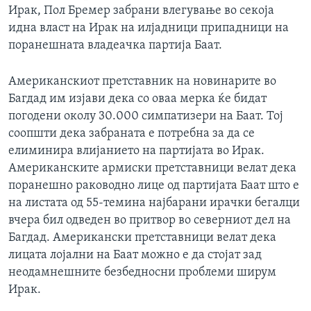
Ирак, Пол Бремер забрани влегување во секоја
идна власт на Ирак на илјадници припадници на
поранешната владеачка партија Баат.
Американскиот претставник на новинарите во
Багдад им изјави дека со оваа мерка ќе бидат
погодени околу 30.000 симпатизери на Баат. Тој
соопшти дека забраната е потребна за да се
елиминира влијанието на партијата во Ирак.
Американските армиски претставници велат дека
поранешно раководно лице од партијата Баат што е
на листата од 55-темина најбарани ирачки бегалци
вчера бил одведен во притвор во северниот дел на
Багдад. Американски претставници велат дека
лицата лојални на Баат можно е да стојат зад
неодамнешните безбедносни проблеми ширум
Ирак.