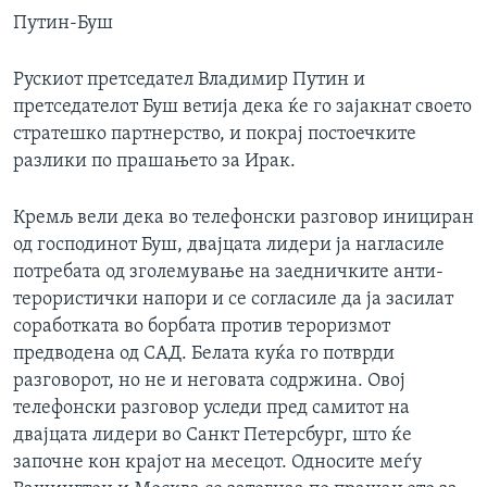
Путин-Буш
Рускиот претседател Владимир Путин и
претседателот Буш ветија дека ќе го зајакнат своето
стратешко партнерство, и покрај постоечките
разлики по прашањето за Ирак.
Кремљ вели дека во телефонски разговор инициран
од господинот Буш, двајцата лидери ја нагласиле
потребата од зголемување на заедничките анти-
терористички напори и се согласиле да ја засилат
соработката во борбата против тероризмот
предводена од САД. Белата куќа го потврди
разговорот, но не и неговата содржина. Овој
телефонски разговор уследи пред самитот на
двајцата лидери во Санкт Петерсбург, што ќе
започне кон крајот на месецот. Односите меѓу