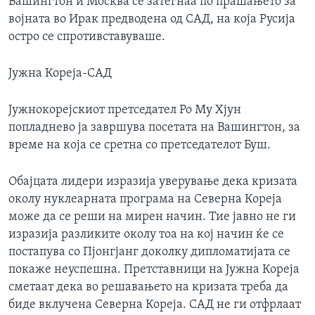
Вашингтон и Москва се затегнаа по прашањето за
војната во Ирак предводена од САД, на која Русија
остро се спротивставуваше.
Јужна Кореја-САД
Јужнокорејскиот претседател Ро Му Хјун
попладнево ја завршува посетата на Вашингтон, за
време на која се сретна со претседателот Буш.
Обајцата лидери изразија уверување дека кризата
околу нуклеарната програма на Северна Кореја
може да се реши на мирен начин. Тие јавно не ги
изразија разликите околу тоа на кој начин ќе се
постапува со Пјонгјанг доколку дипломатијата се
покаже неуспешна. Претставници на Јужна Кореја
сметаат дека во решавањето на кризата треба да
биде вклучена Северна Кореја. САД не ги отфрлаат