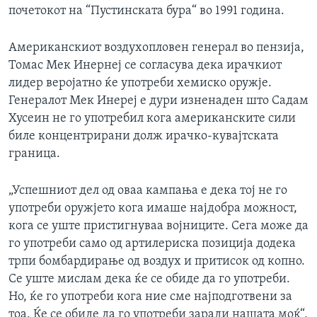
почетокот на “Пустинската бура“ во 1991 година.
Американскиот воздухопловен генерал во пензија,
Томас Мек Инернеј се согласува дека ирачкиот
лидер веројатно ќе употреби хемиско оружје.
Генералот Мек Инереј е дури изненаден што Садам
Хусеин не го употребил кога американските сили
биле концентрирани долж ирачко-кувајтската
граница.
„Успешниот дел од оваа кампања е дека тој не го
употреби оружјето кога имаше најдобра можност,
кога се уште пристигнуваа војниците. Сега може да
го употреби само од артилериска позиција додека
трпи бомбардирање од воздух и притисок од копно.
Се уште мислам дека ќе се обиде да го употреби.
Но, ќе го употреби кога ние сме најподготвени за
тоа. Ќе се обиде да го употреби заради нашата моќ“,