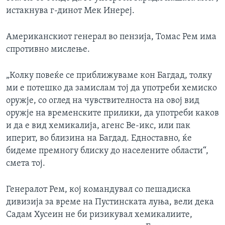
истакнува г-динот Мек Инереј.
Американскиот генерал во пензија, Томас Рем има
спротивно мислење.
„Колку повеќе се приближуваме кон Багдад, толку
ми е потешко да замислам тој да употреби хемиско
оружје, со оглед на чувствителноста на овој вид
оружје на временските прилики, да употреби каков
и да е вид хемикалија, агенс Ве-икс, или пак
иперит, во близина на Багдад. Едноставно, ќе
бидеме премногу блиску до населените области“,
смета тој.
Генералот Рем, кој командувал со пешадиска
дивизија за време на Пустинската луња, вели дека
Садам Хусеин не би ризикувал хемикалиите,