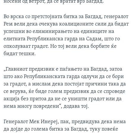
носени од ветрот, да се вратат врз Багдад.
Во врска со претстојната битка за Багдад, генералот
Рем вели дека очекува коалиционите сили да бидат
успешни во елиминирањето на единиците на
елитната Републиканска гарда на Садам, што го
опколуваат градот. Но тој вели дека борбите ќе
бидат тешки.
„Главниот предизвик е паѓањето на Багдад, затоа
што ако Републиканската гарда одлучи да се бори
за градот, а мислам дека постојат причини така да
се верува, ќе биде голем предизвик да се спроведе
акција без притоа да не се уништи градот или да
нема многу повредени“, додава тој.
Генералот Мек Инереј, пак, предвидува дека нема
да дојде до голема битка за Багдад, туку повеќе