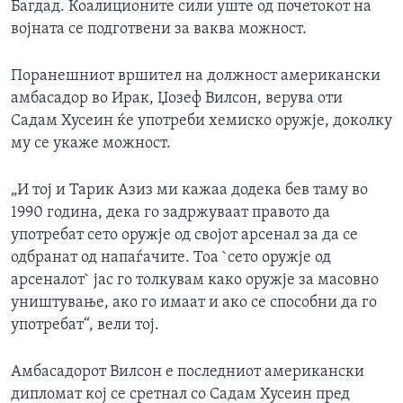
Багдад. Коалиционите сили уште од почетокот на
ИНТЕРВЈУА
војната се подготвени за ваква можност.
Јазици
Поранешниот вршител на должност американски
амбасадор во Ирак, Џозеф Вилсон, верува оти
Садам Хусеин ќе употреби хемиско оружје, доколку
му се укаже можност.
„И тој и Тарик Азиз ми кажаа додека бев таму во
1990 година, дека го задржуваат правото да
употребат сето оружје од својот арсенал за да се
одбранат од напаѓачите. Тоа `сето оружје од
арсеналот` јас го толкувам како оружје за масовно
уништување, ако го имаат и ако се способни да го
употребат“, вели тој.
Амбасадорот Вилсон е последниот американски
дипломат кој се сретнал со Садам Хусеин пред