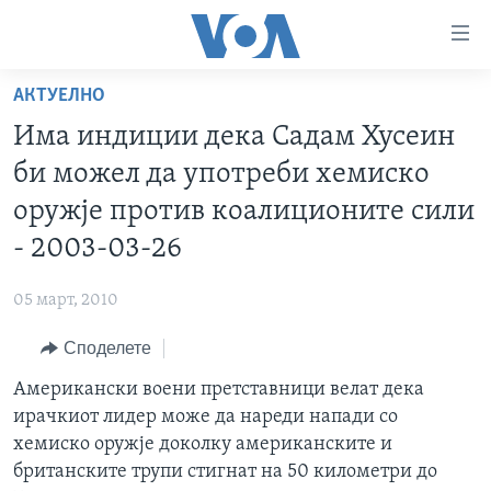
Линкови
за
пристапност
АКТУЕЛНО
ДОМА
Премини
Има индиции дека Садам Хусеин
на
РУБРИКИ
би можел да употреби хемиско
главната
ФОТОГАЛЕРИИ
САД
содржина
оружје против коалиционите сили
Премини
ДОКУМЕНТАРЦИ
МАКЕДОНИЈА
- 2003-03-26
до
АРХИВИРАНА ПРОГРАМА
СВЕТ
страната
05 март, 2010
ЗА НАС
за
ЕКОНОМИЈА
NEWSFLASH - АРХИВА
навигација
Споделете
ПОЛИТИКА
ВЕСТИ ОД САД ВО МИНУТА - АРХИВА
Пребарувај
Learning English
Американски воени претставници велат дека
ЗДРАВЈЕ
ИЗБОРИ ВО САД 2020 - АРХИВА
ирачкиот лидер може да нареди напади со
НАКУСО...
НАУКА
хемиско оружје доколку американските и
британските трупи стигнат на 50 километри до
УМЕТНОСТ И ЗАБАВА