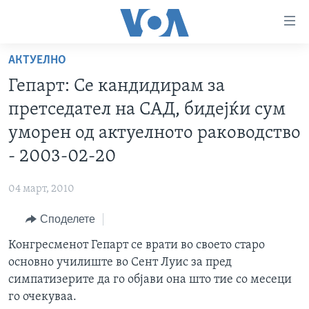
Линкови
за
пристапност
АКТУЕЛНО
ДОМА
Премини
Гепарт: Се кандидирам за
на
РУБРИКИ
претседател на САД, бидејќи сум
главната
ФОТОГАЛЕРИИ
САД
содржина
уморен од актуелното раководство
Премини
ДОКУМЕНТАРЦИ
МАКЕДОНИЈА
- 2003-02-20
до
АРХИВИРАНА ПРОГРАМА
СВЕТ
страната
04 март, 2010
ЗА НАС
за
ЕКОНОМИЈА
NEWSFLASH - АРХИВА
навигација
Споделете
ПОЛИТИКА
ВЕСТИ ОД САД ВО МИНУТА - АРХИВА
Пребарувај
Learning English
Конгресменот Гепарт се врати во своето старо
ЗДРАВЈЕ
ИЗБОРИ ВО САД 2020 - АРХИВА
основно училиште во Сент Луис за пред
НАКУСО...
НАУКА
симпатизерите да го објави она што тие со месеци
го очекуваа.
УМЕТНОСТ И ЗАБАВА