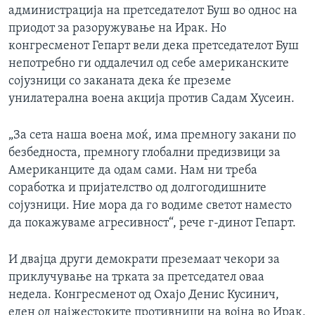
администрација на претседателот Буш во однос на
приодот за разоружување на Ирак. Но
конгресменот Гепарт вели дека претседателот Буш
непотребно ги оддалечил од себе американските
сојузници со заканата дека ќе преземе
унилатерална воена акција против Садам Хусеин.
„За сета наша воена моќ, има премногу закани по
безбедноста, премногу глобални предизвици за
Американците да одам сами. Нам ни треба
соработка и пријателство од долгогодишните
сојузници. Ние мора да го водиме светот наместо
да покажуваме агресивност“, рече г-динот Гепарт.
И двајца други демократи преземаат чекори за
приклучување на трката за претседател оваа
недела. Конгресменот од Охајо Денис Кусинич,
еден од најжестоките противници на војна во Ирак,