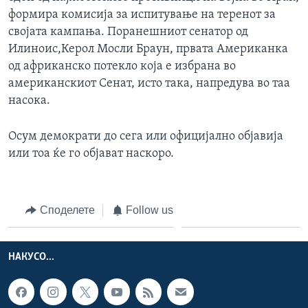
формира комисија за испитување на теренот за
својата кампања. Поранешниот сенатор од
Илиноис,Керол Мосли Браун, првата Американка
од африканско потекло која е избрана во
американскиот Сенат, исто така, напредува во таа
насока.
Осум демократи до сега или официјално објавија
или тоа ќе го објават наскоро.
Споделете
Follow us
НАКУСО...