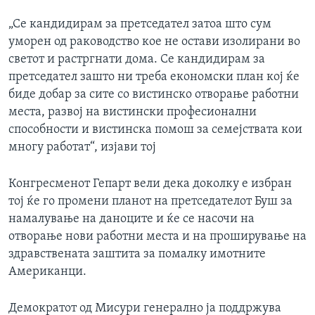
ИНТЕРВЈУА
„Се кандидирам за претседател затоа што сум
Јазици
уморен од раководство кое не остави изолирани во
светот и растргнати дома. Се кандидирам за
претседател зашто ни треба економски план кој ќе
биде добар за сите со вистинско отворање работни
места, развој на вистински професионални
способности и вистинска помош за семејствата кои
многу работат“, изјави тој
Конгресменот Гепарт вели дека доколку е избран
тој ќе го промени планот на претседателот Буш за
намалување на даноците и ќе се насочи на
отворање нови работни места и на проширување на
здравствената заштита за помалку имотните
Американци.
Демократот од Мисури генерално ја поддржува