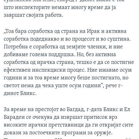
што инспекторите немаат многу време да ја
завршат својата работа.
„Тоа бара соработка од страна на Ирак и активна
соработка подеднакво и во процесот и во суштина.
Потребна е соработка од земјите членки, и ние
добиваме голема поддршка. Но, без активна
соработка од ирачка страна, тешко е да се постигне
ефективен инспекциски процес. Ние имавме осум
години и за тоа време многу беше постигнато, но
светот нема да чека уште осум години“, рече г-
динот Бликс.
За време на престојот во Багдад, г-дата Бликс и Ел
Барадеи се очекува да извршат притисок врз
високите ирачки претставници да ги откријат сите
докази за постоечките програми за оружје.