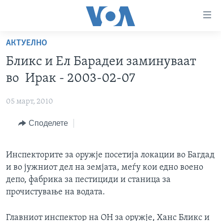
Линкови
за
пристапност
АКТУЕЛНО
ДОМА
Премини
Бликс и Ел Барадеи заминуваат
на
РУБРИКИ
во Ирак - 2003-02-07
главната
ФОТОГАЛЕРИИ
САД
содржина
05 март, 2010
Премини
ДОКУМЕНТАРЦИ
МАКЕДОНИЈА
до
Споделете
АРХИВИРАНА ПРОГРАМА
СВЕТ
страната
ЗА НАС
за
ЕКОНОМИЈА
NEWSFLASH - АРХИВА
навигација
Инспекторите за оружје посетија локации во Багдад
ПОЛИТИКА
ВЕСТИ ОД САД ВО МИНУТА - АРХИВА
Пребарувај
и во јужниот дел на земјата, меѓу кои едно воено
Learning English
ЗДРАВЈЕ
ИЗБОРИ ВО САД 2020 - АРХИВА
депо, фабрика за пестициди и станица за
прочистување на водата.
НАКУСО...
НАУКА
УМЕТНОСТ И ЗАБАВА
Главниот инспектор на ОН за оружје, Ханс Бликс и