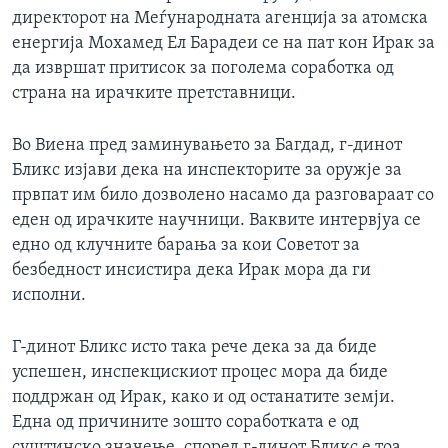
директорот на Меѓународната агенција за атомска
ИНТЕРВЈУА
Јазици
енергија Мохамед Ел Барадеи се на пат кон Ирак за
да извршат притисок за поголема соработка од
страна на ирачките претставници.
Во Виена пред заминувањето за Багдад, г-динот
Бликс изјави дека на инспекторите за оружје за
првпат им било дозволено насамо да разговараат со
еден од ирачките научници. Ваквите интервјуа се
едно од клучните барања за кои Советот за
безбедност инсистира дека Ирак мора да ги
исполни.
Г-динот Бликс исто така рече дека за да биде
успешен, инспекцискиот процес мора да биде
поддржан од Ирак, како и од останатите земји.
Една од причините зошто соработката е од
суштинско значење, според г-динот Бликс е тоа