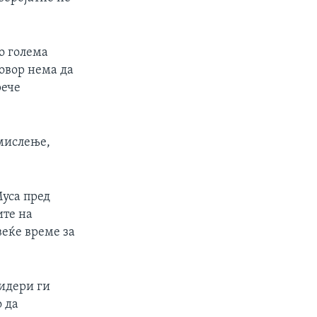
о голема
овор нема да
рече
мислење,
Муса пред
ите на
веќе време за
лидери ги
о да