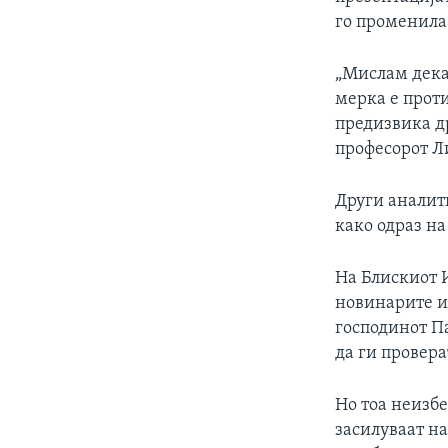
го променила
„Мислам дека
мерка е прот
предизвика др
професорот Л
Други аналит
како одраз на
На Блискиот 
новинарите из
господинот Па
да ги провер
Но тоа неизб
засилуваат на