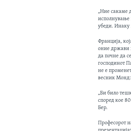
„Ние сакаме 
исполнување 
убеди. Инаку
Франција, кој
оние држави к
да почне да с
господинот П
не е промене
весник Монд
„Би било теш
според кое 80
Бер.
Професорот н
презентацијат