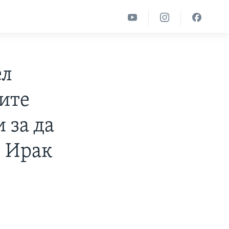
ел
ките
 за да
в Ирак