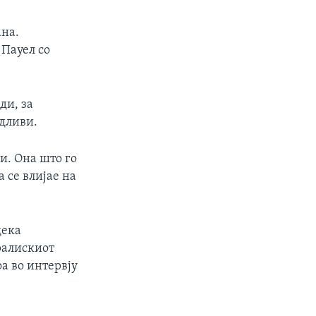
ана.
 Пауел со
ди, за
едливи.
и. Она што го
 се влијае на
дека
ралискиот
а во интервју