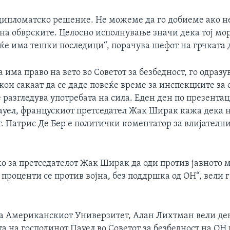
дипломатско решение. Не можеме да го добиеме ако н
на обврските. Целосно исполнување значи дека тој мор
 ќе има тешки последици“, порачува шефот на грчката 
а има право на вето во Советот за безбедност, го одразу
ои сакаат да се даде повеќе време за инспекциите за 
е разгледува употребата на сила. Еден ден по презентац
ауел, францускиот претседател Жак Ширак кажа дека н
т. Патрис Де Бер е политички коментатор за влијателн
:
ко за претседателот Жак Ширак да оди против јавното 
 проценти се против војна, без поддршка од ОН“, вели 
а Американскиот Универзитет, Алан Лихтман вели де
а на господинот Пауел во Советот за безбедност на ОН 