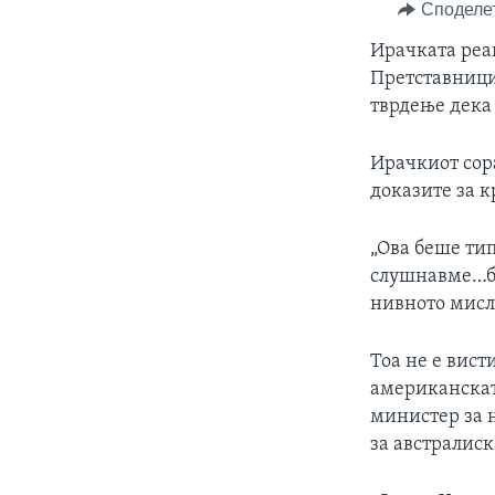
ИНТЕРВЈУА
Споделе
Ирачката реа
Претставницит
тврдење дека 
Ирачкиот сор
доказите за к
„Ова беше ти
слушнавме…бе
нивното мисле
Тоа не е вист
американскат
министер за 
за австралиск