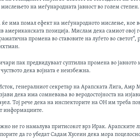
 мислењето на меѓународната јавност во голем степен.
 ќе има помал ефект на меѓународното мислење, кое в
ив американската позиција. Мислам дека самиот овој г
аматична промена во ставовите на луѓето во светот“, 
ихтман.
ичари пак предвидуваат суптилна промена во јавното 
 чуството дека војната е неизбежна.
Исток, генералниот секретар на Арапската Лига, Амр 
јави дека има сомневања во веродостојноста на изјав
уел. Тој рече дека на инспекторите на ОН им треба по
ат информациите.
ежно не го намалува притисокот врз Ирак. Арапските 
порите да го убедат Садам Хусеин дека мора поцелосн