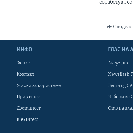
соработува со
Споделе
ИНФО
ГЛАС НА
За нас
Актуелно
Контакт
Newsflash (
Learning English
Услови за користење
Вести од СА
Приватност
Избори во 
НАКУСО...
Достапност
Став на вла
BBG Direct
Јазици