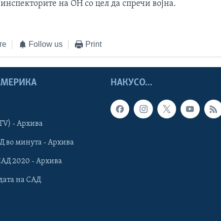
 инспекторите на ОН со цел да спречи војна.
те
Follow us
Print
 АМЕРИКА
НАКУСО...
TV) - Архива
Д во минута - Архива
САД 2020 - Архива
дата на САД