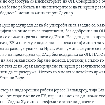
н не соработува со инспекторите на ОН. Совершено е о
ја избегне работата на инспекторите и да ги крши рез
збедност“, истакна министерот Даунер.
 Буш предупреди дека ќе употреби сила заедно со, како
ијата на оние што се подготвени, без одобрение на ОН
да се елиминира заканата од Ирак. Но еден ден по през
уел, ЕУ и натаму е поделена во врска со тајмингот за 
ила за разоружување на Ирак. Многумина се уште се пр
 војна предводена од САД, без поддршка од ОН. НАТО 
 на американското барање помош. Британија силно го
т став дека Ирак материјално ги крши резолуциите н
лен да се разоружа. Истото го мислат и повеќето држа
Источна Европа.
тер за надворешни работи Јоргос Папандреу, чија Вла
о претседателство со ЕУ, изрази надеж за дипломатско
а на Садам Хусеин се префрла товарот на доказите.