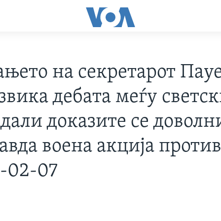
ањето на секретарот Пау
звика дебата меѓу светс
дали доказите се доволни
равда воена акција проти
3-02-07