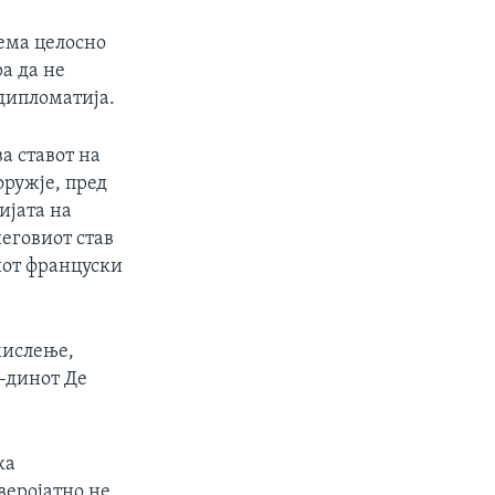
ема целосно
а да не
дипломатија.
ва ставот на
оружје, пред
ијата на
еговиот став
иот француски
мислење,
г-динот Де
ка
веројатно не