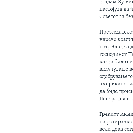
„Садам Хусеи
настојува да 
Советот за бе
Претседателот
нарече коалиц
потребно, за 
господинот Па
каква било с
вклучување во
одобрувањето
американскио
да биде приси
Централна и 
Грчкиот минис
на ротирачкот
вели дека сег