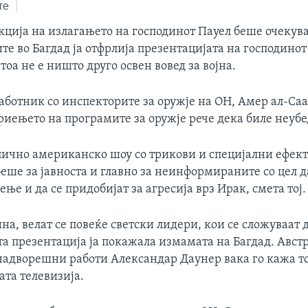
те
кција на излагањето на господинот Пауел беше очекув
е во Багдад ја отфрлија презентацијата на господинот
тоа не е ништо друго освен вовед за војна.
аботник со инспекторите за оружје на ОН, Амер ал-Саа
риењето на програмите за оружје рече дека биле неуб
пично американско шоу со трикови и специјални ефект
ше за јавноста и главно за неинформираните со цел да
ње и да се придобијат за агресија врз Ирак, смета тој.
ина, велат се повеќе светски лидери, кои се сложуваат 
а презентација ја покажала измамата на Багдад. Авст
надворешни работи Александар Даунер вака го кажа то
ата телевизија.