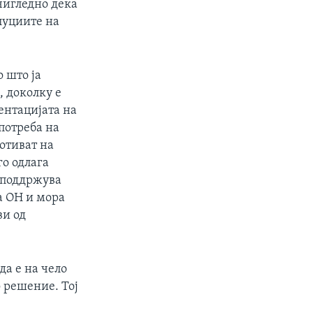
чигледно дека
олуциите на
 што ја
, доколку е
ентацијата на
употреба на
отиват на
го одлага
 поддржува
а ОН и мора
ви од
да е на чело
 решение. Тој