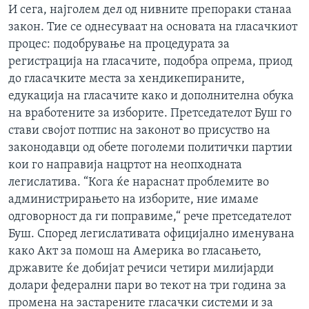
И сега, најголем дел од нивните препораки станаа
ИНТЕРВЈУА
Јазици
закон. Тие се однесуваат на основата на гласачкиот
процес: подобрување на процедурата за
регистрација на гласачите, подобра опрема, приод
до гласачките места за хендикепираните,
едукација на гласачите како и дополнителна обука
на вработените за изборите. Претседателот Буш го
стави својот потпис на законот во присуство на
законодавци од обете поголеми политички партии
кои го направија нацртот на неопходната
легислатива. “Кога ќе нараснат проблемите во
администрирањето на изборите, ние имаме
одговорност да ги поправиме,“ рече претседателот
Буш. Според легислативата официјално именувана
како Акт за помош на Америка во гласањето,
државите ќе добијат речиси четири милијарди
долари федерални пари во текот на три година за
промена на застарените гласачки системи и за