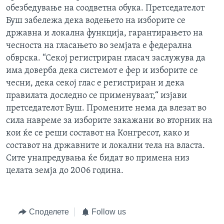
обезбедување на соодветна обука. Претседателот
Буш забележа дека водењето на изборите се
државна и локална функција, гарантирањето на
чесноста на гласањето во земјата е федерална
обврска. “Секој регистриран гласач заслужува да
има доверба дека системот е фер и изборите се
чесни, дека секој глас е регистриран и дека
правилата доследно се применуваат,“ изјави
претседателот Буш. Промените нема да влезат во
сила навреме за изборите закажани во вторник на
кои ќе се реши составот на Конгресот, како и
составот на државните и локални тела на власта.
Сите унапредувања ќе бидат во примена низ
целата земја до 2006 година.
Споделете
Follow us