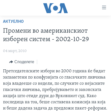
Линкови
за
пристапност
АКТУЕЛНО
ДОМА
Премини
Промени во американскиот
на
РУБРИКИ
изборен систем - 2002-10-29
главната
ФОТОГАЛЕРИИ
САД
содржина
04 март, 2010
Премини
ДОКУМЕНТАРЦИ
МАКЕДОНИЈА
до
Споделете
АРХИВИРАНА ПРОГРАМА
СВЕТ
страната
ЗА НАС
Претседателските избори во 2000 година ќе бидат
за
ЕКОНОМИЈА
NEWSFLASH - АРХИВА
запаметени по конфузијата со гласачките ливчиња
навигација
ПОЛИТИКА
ВЕСТИ ОД САД ВО МИНУТА - АРХИВА
која владееше со недели, по случките со нејасните
Пребарувај
Learning English
ЗДРАВЈЕ
ИЗБОРИ ВО САД 2020 - АРХИВА
гласачки ливчиња, пребројувањето и законската
акција што отиде дури до Врховниот суд. Како
НАКУСО...
НАУКА
последица на тоа, беше составена комисија на која
УМЕТНОСТ И ЗАБАВА
и беше дадена задача да предложи пакет-реформи.