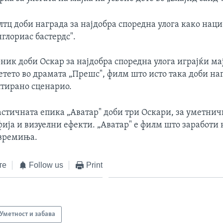
лтц доби награда за најдобра споредна улога како нац
глориас бастердс".
ик доби Оскар за најдобра споредна улога играјќи ма
тето во драмата „Прешс", филм што исто така доби на
птирано сценарио.
стичната епика „Аватар" доби три Оскари, за уметнич
ија и визуелни ефекти. „Аватар" е филм што заработи 
 времиња.
те
Follow us
Print
Уметност и забава