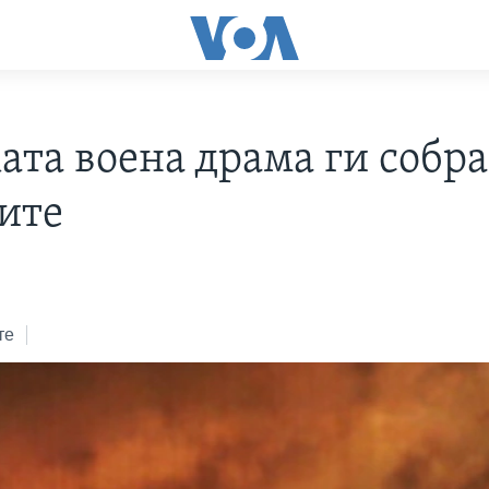
ата воена драма ги собра
ите
те