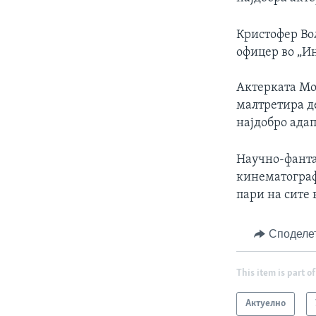
Кристофер Во
офицер во „Ин
Актерката Мон
малтретира де
најдобро ада
Научно-фанта
кинематограф
пари на сите
Споделе
This item is part of
Актуелно