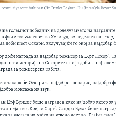
esmi ziyarette bulunan Çin Devlet Başkanı Hu Jintao'yla Beyaz Sar
беше големиот победник на доделувањето на наградите
а филмска уметност во Холивуд, во неделата навечер, 
а доби шест Оскари, вклучувајќи го оној за најдобар 
у доби награда за најдобар режисер за „Хрт Локер". Та
одишната историја на Оскарите што ја добила најголем
аграда за режисерска работа.
сто така доби Оскари за најдобро сценарио, најдобра 
јдобра монтажа на звук.
ан Џеф Бриџис беше награден како најдобар актер за 
три-пејач во „Крејзи Харт". Сандра Булок беше наград
рка за улогата на мајка на усвено дете во „Блајнд саид"