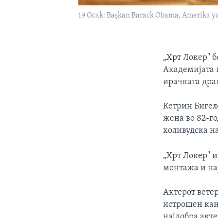
19 Ocak: Başkan Barack Obama, Amerika'ya r
„Хрт Локер" 
Академијата н
ирачката драм
Кетрин Бигело
жена во 82-г
холивудска н
„Хрт Локер" и
монтажа и на
Актерот ветер
истрошен кан
најдобра акте