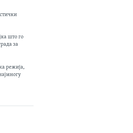
истички
јка што го
града за
ка режија,
најмногу