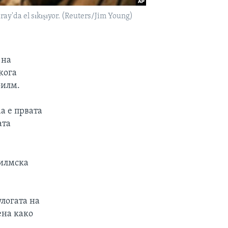
ay'da el sıkışıyor. (Reuters/Jim Young)
 на
кога
филм.
а е првата
ата
филмска
улогата на
ена како
.