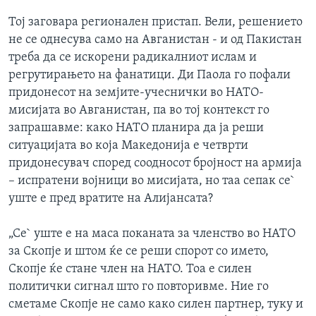
Тој заговара регионален пристап. Вели, решението
не се однесува само на Авганистан - и од Пакистан
треба да се искорени радикалниот ислам и
регрутирањето на фанатици. Ди Паола го пофали
придонесот на земјите-учеснички во НАТО-
мисијата во Авганистан, па во тој контекст го
запрашавме: како НАТО планира да ја реши
ситуацијата во која Македонија е четврти
придонесувач според соодносот бројност на армија
– испратени војници во мисијата, но таа сепак се`
уште е пред вратите на Алијансата?
„Се` уште е на маса поканата за членство во НАТО
за Скопје и штом ќе се реши спорот со името,
Скопје ќе стане член на НАТО. Тоа е силен
политички сигнал што го повторивме. Ние го
сметаме Скопје не само како силен партнер, туку и