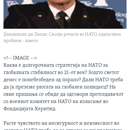
ИНТЕРВЈУА
Јазици
Џиампaоло ди Паола: Скопје речиси во НАТО, единствен
проблем – името
<!-- IMAGE -->
Каква е долгорочната стратегија на НАТО за
глобалната стабилност во 21-от век? Зошто светот
денес е понебезбеден од порано? Дали НАТО треба
да ја преземе улогата на глобален полицаец? На
овие прашања се обиде да одговори претседавачот
со воениот комитет на НАТО на излагање во
Фондацијата Херитиџ.
Расте чувството на несигурност и неизвесност во