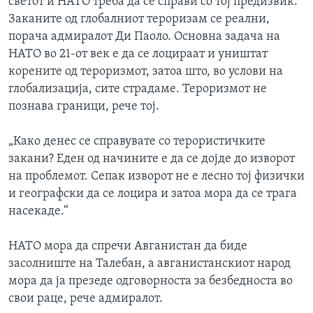
светот и НАТО треба да се справи со тој предизвик.
Заканите од глобалниот тероризам се реални,
порача адмиралот Ди Паоло. Основна задача на
НАТО во 21-от век е да се лоцираат и уништат
корените од тероризмот, затоа што, во услови на
глобализација, сите страдаме. Тероризмот не
познава граници, рече тој.
„Како денес се справувате со терористичките
закани? Еден од начините е да се дојде до изворот
на проблемот. Сепак изворот не е лесно тој физички
и географски да се лоцира и затоа мора да се трага
насекаде.“
НАТО мора да спречи Авганистан да биде
засолниште на Талебан, а авганистанскиот народ
мора да ја презеде одговорноста за безбедноста во
свои раце, рече адмиралот.