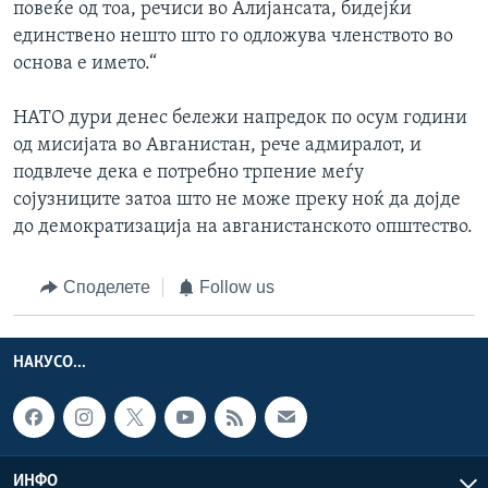
повеќе од тоа, речиси во Алијансата, бидејќи
единствено нешто што го одложува членството во
основа е името.“
НАТО дури денес бележи напредок по осум години
од мисијата во Авганистан, рече адмиралот, и
подвлече дека е потребно трпение меѓу
сојузниците затоа што не може преку ноќ да дојде
до демократизација на авганистанското општество.
Споделете
Follow us
НАКУСО...
ИНФО