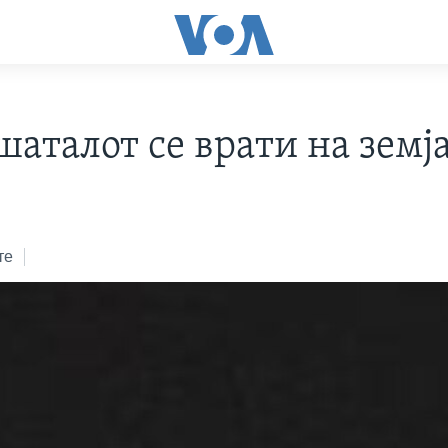
шаталот се врати на земј
те