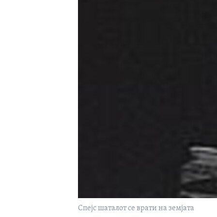
ИНТЕРВЈУА
Спејс шаталот се врати на земјата