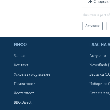
Споделе
This item is part of
Актуелно
ИНФО
ГЛАС НА
За нас
Актуелно
Контакт
Newsflash (
Learning English
Услови за користење
Вести од СА
Приватност
Избори во 
НАКУСО...
Достапност
Став на вла
BBG Direct