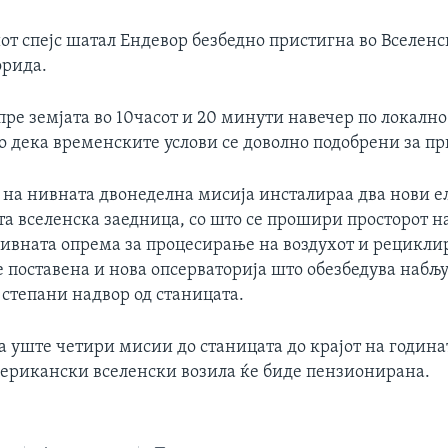
т спејс шатал Ендевoр безбедно пристигна во Вселенс
орида.
пре земјата во 10часот и 20 минути навечер по локалн
о дека временските услови се доволно подобрени за п
 на нивната двонеделна мисија инсталираа два нови 
а вселенска заедница, со што се прошири просторот н
нивната опрема за процесирање на воздухот и рецикли
е поставена и нова опсерваторија што обезбедува набљ
 степани надвор од станицата.
 уште четири мисии до станицата до крајот на годинат
мерикански вселенски возила ќе биде пензионирана.