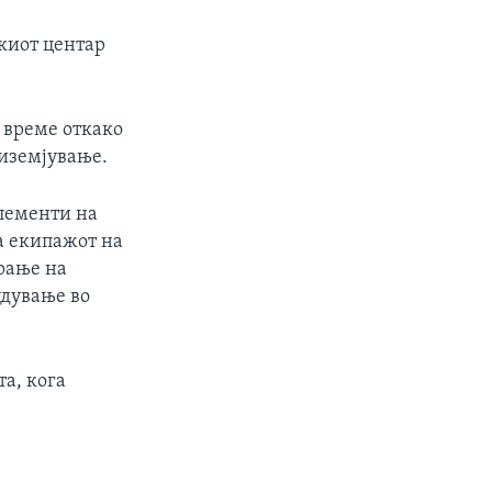
киот центар
о време откако
риземјување.
елементи на
а екипажот на
рање на
удување во
а, кога