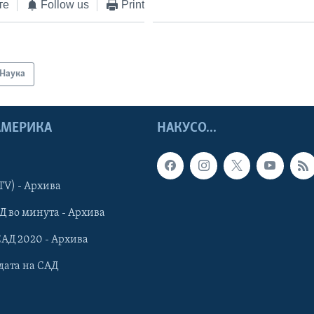
те
Follow us
Print
Наука
 АМЕРИКА
НАКУСО...
TV) - Архива
Д во минута - Архива
САД 2020 - Архива
дата на САД