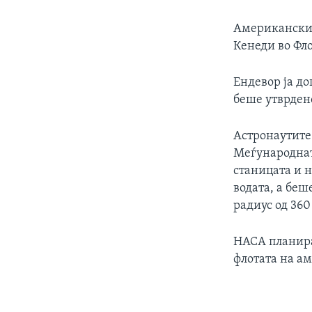
Американскио
Кенеди во Фл
Ендевор ја до
беше утврден
Астронаутите
Меѓународнат
станицата и 
водата, а беш
радиус од 360
НАСА планира
флотата на а