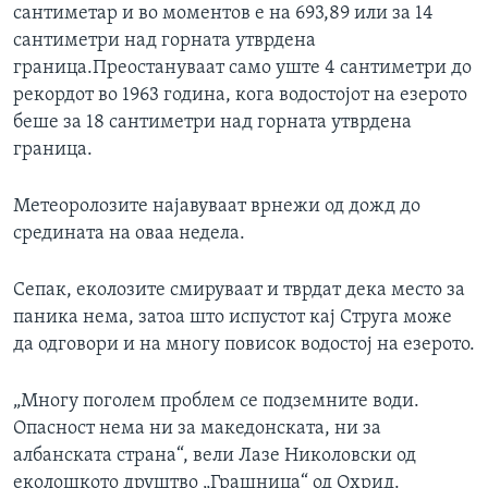
сантиметар и во моментов е на 693,89 или за 14
сантиметри над горната утврдена
граница.Преостануваат само уште 4 сантиметри до
рекордот во 1963 година, кога водостојот на езерото
беше за 18 сантиметри над горната утврдена
граница.
Метеоролозите најавуваат врнежи од дожд до
средината на оваа недела.
Сепак, еколозите смируваат и тврдат дека место за
паника нема, затоа што испустот кај Струга може
да одговори и на многу повисок водостој на езерото.
„Многу поголем проблем се подземните води.
Опасност нема ни за македонската, ни за
албанската страна“, вели Лазе Николовски од
еколошкото друштво „Грашница“ од Охрид.