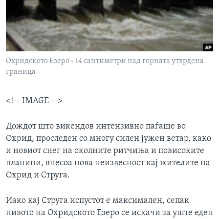
ИНТЕРВЈУА
Јазици
Охридското Езеро - 14 сантиметри над горната утврдена
граница
<!-- IMAGE -->
Дождот што викендов интензивно паѓаше во
Охрид, проследен со многу силен јужен ветар, како
и новиот снег на околните ритчиња и повисоките
планини, внесоа нова неизвесност кај жителите на
Охрид и Струга.
Иако кај Струга испустот е максимален, сепак
нивото на Охридското Езеро се искачи за уште еден