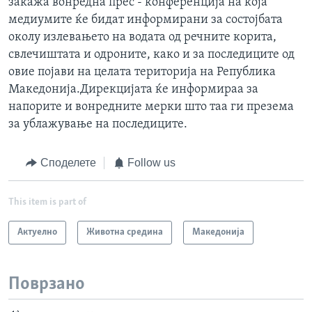
закажа вонредна прес - конференција на која
медиумите ќе бидат информирани за состојбата
околу излевањето на водата од речните корита,
свлечиштата и одроните, како и за последиците од
овие појави на целата територија на Република
Македонија.Дирекцијата ќе информираа за
напорите и вонредните мерки што таа ги презема
за ублажување на последиците.
Споделете
Follow us
This item is part of
Актуелно
Животна средина
Македонија
Поврзано