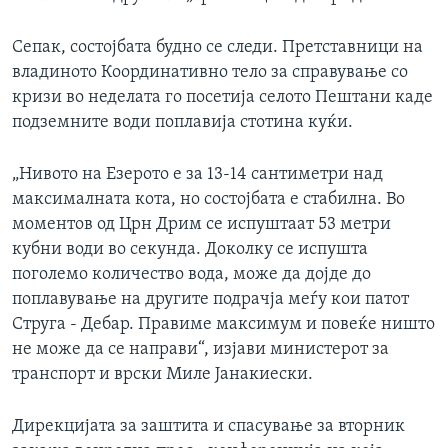
Сепак, состојбата будно се следи. Претставници на
владиното Координативно тело за справување со
кризи во неделата го посетија селото Пештани каде
подземните води поплавија стотина куќи.
„Нивото на Езерото е за 13-14 сантиметри над
максималната кота, но состојбата е стабилна. Во
моментов од Црн Дрим се испуштаат 53 метри
кубни води во секунда. Доколку се испушта
поголемо количество вода, може да дојде до
поплавување на другите подрачја меѓу кои патот
Струга - Дебар. Правиме максимум и повеќе ништо
не може да се направи“, изјави министерот за
транспорт и врски Миле Јанакиески.
Дирекцијата за заштита и спасување за вторник