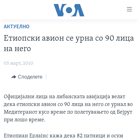
Линкови
за
пристапност
АКТУЕЛНО
ДОМА
Премини
Етиопски авион се урна со 90 лица
на
РУБРИКИ
на него
главната
ФОТОГАЛЕРИИ
САД
содржина
05 март, 2010
Премини
ДОКУМЕНТАРЦИ
МАКЕДОНИЈА
до
Споделете
АРХИВИРАНА ПРОГРАМА
СВЕТ
страната
ЗА НАС
за
ЕКОНОМИЈА
NEWSFLASH - АРХИВА
навигација
Официјални лица на либанската авијација велат
ПОЛИТИКА
ВЕСТИ ОД САД ВО МИНУТА - АРХИВА
Пребарувај
дека етиопски авион со 90 лица на него се урнал во
Learning English
ЗДРАВЈЕ
ИЗБОРИ ВО САД 2020 - АРХИВА
Медитеранот кусо време по полетувањето од Бејрут
при лошо време.
НАКУСО...
НАУКА
УМЕТНОСТ И ЗАБАВА
Етиопиан Ерлајнс кажа дека 82 патници и осум