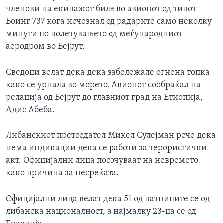
членови на екипажот биле во авионот од типот
ИНТЕРВЈУА
Јазици
Боинг 737 кога исчезнал од радарите само неколку
минути по полетувањето од меѓународниот
аеродром во Бејрут.
Сведоци велат дека дека забележале огнена топка
како се урнала во морето. Авионот сообраќал на
релација од Бејрут до главниот град на Етиопија,
Адис Абеба.
Либанскиот претседател Микел Сулејман рече дека
нема индикации дека се работи за терористички
акт. Официјални лица посочуваат на невремето
како причина за несреќата.
Официјални лица велат дека 51 од патниците се од
либанска националност, а најмалку 23-ца се од