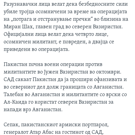
Разузнавачки лица велат дека безбедносните сили
ИНТЕРВЈУА
Јазици
убиле тројца осомничени за време на операцијата
на „потрага и отстранување пречки“ во близина на
Миран Шах, главен град во северен Вазиристан.
Официјални лица велат дека четврто лице,
осомничен милитант, е повреден, а двајца се
приведени во операцијата.
Пакистан почна воени операции против
милитантите во Јужен Вазиристан во октомври.
САД сакаат Пакистан да ја прошири офанзивата и
во северниот дел долж границата со Авганистан.
Талебан во Авганистан и милитантите со врски со
Ал-Каида го користат северен Вазиристан за
напади врз Авганистан.
Сепак, пакистанскиот армиски портпарол,
генералот Атар Абас на гостинот од САД,