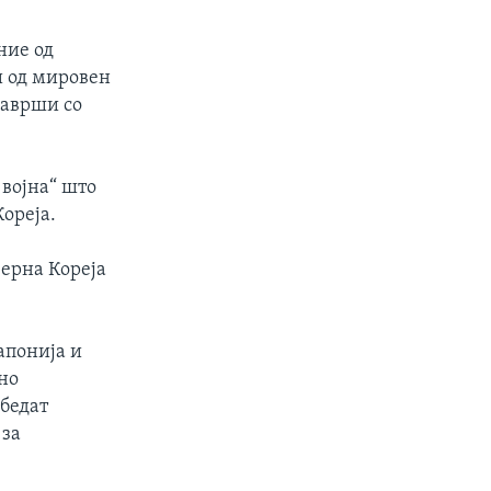
ние од
и од мировен
 заврши со
 војна“ што
ореја.
верна Кореја
апонија и
но
убедат
 за