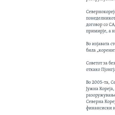
ИНТЕРВЈУА
Севернокореј
понеделникот
договор со СА
примирје, а н
Во изјавата с
била „корени
Советот за бе
откако Пјонгј
Во 2005-та, С
Јужна Кореја,
разоружување 
Северна Кореј
финансиски и