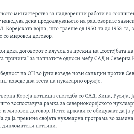
ското министерство за надворешни работи во соопште
 наведува дека продолжувањето на разговорите завис
Д. Корејската војна, што траеше од 1950-та до 1953-та,
е со мировен договор.
тои дека договорот е клучен за прекин на „состојбата на
та причина“ за напнатите односи меѓу САД и Северна К
збедност на ОН во јуни воведе нови санкции против Се
анг изведе два теста на нуклеарно оружје.
еверна Кореја потпиша спогодба со САД, Кина, Русија, Ј
 што воспоставува рамка за севернокорејското нуклеар
и мировен договор. Петте држави се обидуваат да ја 
а да ја прекине својата нуклеарна програма во замена
 дипломатски поттици.