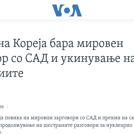
на Кореја бара мировен
ор со САД и укинување н
иите
те
ја повика на мировни зарговори со САД и прекин на с
а продолжување на шестраните разговори за нуклеарно
е.