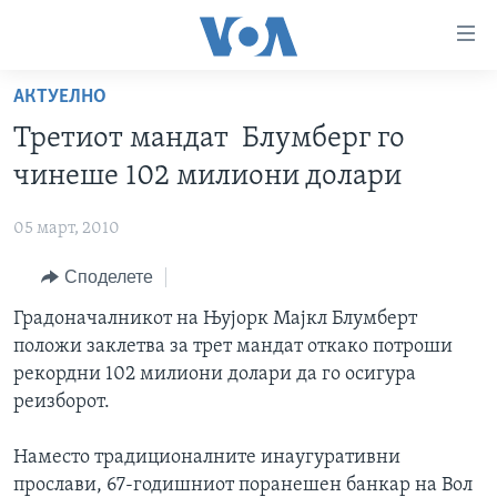
Линкови
за
пристапност
АКТУЕЛНО
ДОМА
Премини
Третиот мандат Блумберг го
на
РУБРИКИ
чинеше 102 милиони долари
главната
ФОТОГАЛЕРИИ
САД
содржина
05 март, 2010
Премини
ДОКУМЕНТАРЦИ
МАКЕДОНИЈА
до
Споделете
АРХИВИРАНА ПРОГРАМА
СВЕТ
страната
ЗА НАС
Градоначалникот на Њујорк Мајкл Блумберт
за
ЕКОНОМИЈА
NEWSFLASH - АРХИВА
положи заклетва за трет мандат откако потроши
навигација
ПОЛИТИКА
ВЕСТИ ОД САД ВО МИНУТА - АРХИВА
рекордни 102 милиони долари да го осигура
Пребарувај
Learning English
ЗДРАВЈЕ
ИЗБОРИ ВО САД 2020 - АРХИВА
реизборот.
НАКУСО...
НАУКА
Наместо традиционалните инаугуративни
УМЕТНОСТ И ЗАБАВА
прослави, 67-годишниот поранешен банкар на Вол