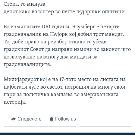
Стрит, го минува
ИНТЕРВЈУА
Јазици
денот како волонтер во петте њујоршки општини.
Во изминатите 100 години, Блумберг е четврти
градоначалник на Њујорк кој добил трет мандат.
Тој доби право на реизбор откако го убеди
градскиот Совет да направи измени во законот што
дозволуваше најмногу два мандати за
градоначалниците.
Милијардерот кој е на 17-тото место на листата на
најбогати луѓе во светот, потрошил најмногу свои
пари за политичка кампања во американската
историја.
Споделете
Follow us