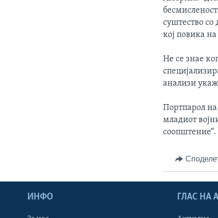
ИНТЕРВЈУА
бесмисленост“
суштество со
кој повика на
Не се знае к
специјализир
анализи укажу
Портпарол на
младиот војн
соопштение“.
Споделе
ИНФО
ГЛАС НА