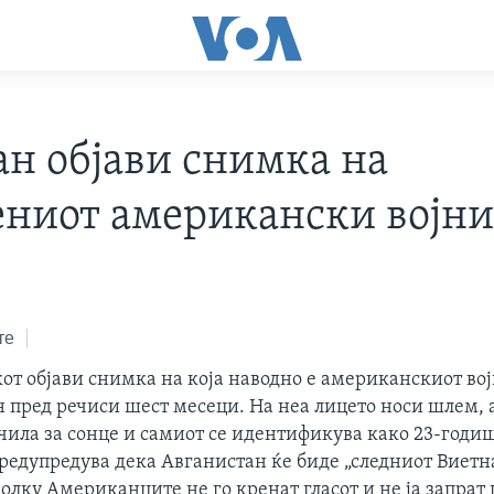
ан објави снимка на
ениот американски војн
те
от објави снимка на која наводно е американскиот во
н пред речиси шест месеци. На неа лицето носи шлем,
чила за сонце и самиот се идентификува како 23-годи
предупредува дека Авганистан ќе биде „следниот Виетн
лку Американците не го кренат гласот и не ја запрат 