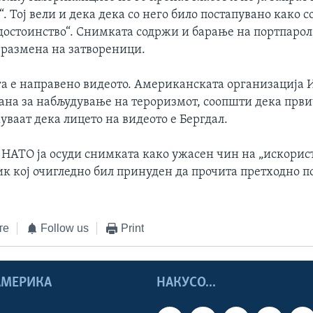
. Тој вели и дека дека со него било постапувано како с
 достоинство“. Снимката содржи и барање на портпарол
 размена на затвореници.
ога е направено видеото. Американската организација 
ана за набљудување на тероризмот, соопшти дека прв
ваат дека лицето на видеото е Бергдал.
 НАТО ја осуди снимката како ужасен чин на „искорис
ик кој очигледно бил принуден да прочита претходно п
те
Follow us
Print
 АМЕРИКА
НАКУСО...