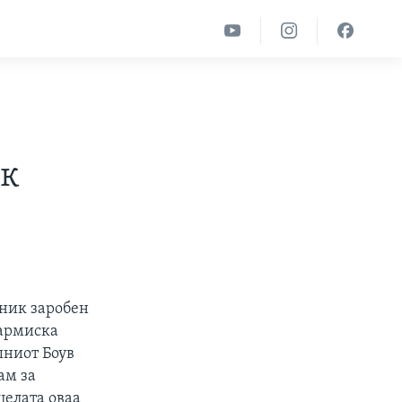
ик
јник заробен
 армиска
шниот Боув
ам за
целата оваа