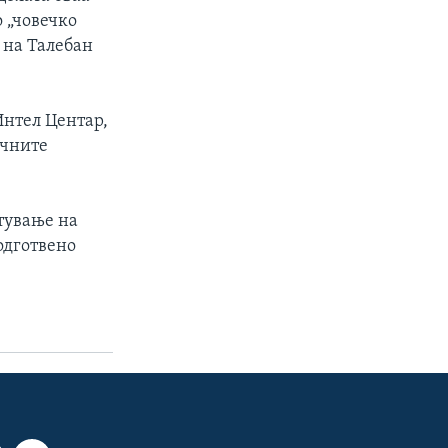
о „човечко
 на Талебан
Интел Центар,
ичните
тување на
одготвено