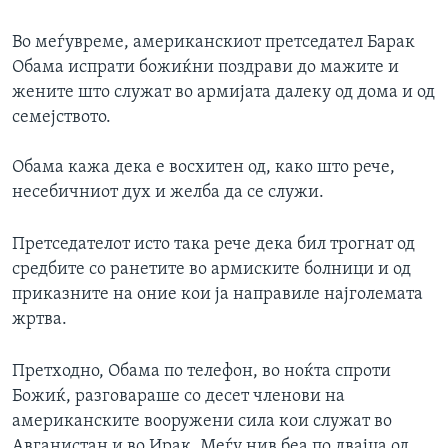
Во меѓувреме, американскиот претседател Барак
Обама испрати божиќни поздрави до мажите и
жените што служат во армијата далеку од дома и од
семејството.
Обама кажа дека е восхитен од, како што рече,
несебичниот дух и желба да се служи.
Претседателот исто така рече дека бил трогнат од
средбите со ранетите во армиските болници и од
приказните на оние кои ја направиле најголемата
жртва.
Претходно, Обама по телефон, во ноќта спроти
Божиќ, разговараше со десет членови на
американските вооружени сила кои служат во
Авганистан и во Ирак. Меѓу нив беа по двајца од