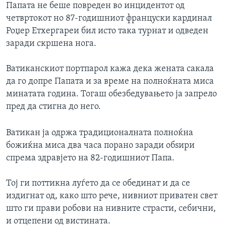
Папата не беше повреден во инцидентот од
четвртокот но 87-годишниот француски кардинал
Роџер Етхергареи бил исто така турнат и одведен
заради скршена нога.
Ватиканскиот портпарол кажа дека жената сакала
да го допре Папата и за време на полноќната миса
минатата година. Тогаш обезбедувањето ја запрело
пред да стигна до него.
Ватикан ја одржа традиционалната полноќна
божиќна миса два часа порано заради обѕири
спрема здравјето на 82-годишниот Папа.
Тој ги поттикна луѓето да се обединат и да се
издигнат од, како што рече, нивниот приватен свет
што ги прави робови на нивните страсти, себични,
и отцепени од вистината.