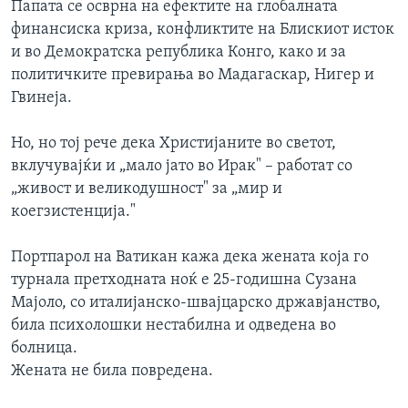
Папата се осврна на ефектите на глобалната
ИНТЕРВЈУА
финансиска криза, конфликтите на Блискиот исток
Јазици
и во Демократска република Конго, како и за
политичките превирања во Мадагаскар, Нигер и
Гвинеја.
Но, но тој рече дека Христијаните во светот,
вклучувајќи и „мало јато во Ирак" – работат со
„живост и великодушност" за „мир и
коегзистенција."
Портпарол на Ватикан кажа дека жената која го
турнала претходната ноќ е 25-годишна Сузана
Мајоло, со италијанско-швајцарско државјанство,
била психолошки нестабилна и одведена во
болница.
Жената не била повредена.