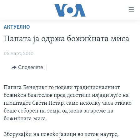
Линкови
за
пристапност
АКТУЕЛНО
ДОМА
Премини
Папата ја одржа божиќната миса
на
РУБРИКИ
главната
05 март, 2010
ФОТОГАЛЕРИИ
САД
содржина
Премини
ДОКУМЕНТАРЦИ
Споделете
МАКЕДОНИЈА
до
АРХИВИРАНА ПРОГРАМА
СВЕТ
страната
Папата Бенедикт го подели традиционалниот
ЗА НАС
за
ЕКОНОМИЈА
NEWSFLASH - АРХИВА
божиќен благослов пред десетици илјади луѓе на
навигација
ПОЛИТИКА
ВЕСТИ ОД САД ВО МИНУТА - АРХИВА
плоштадот Свети Петар, само неколку часа откако
Пребарувај
Learning English
беше соборен на земја од жена за време на
ЗДРАВЈЕ
ИЗБОРИ ВО САД 2020 - АРХИВА
божиќната миса.
НАКУСО...
НАУКА
Зборувајќи на повеќе јазици во петок наутро,
УМЕТНОСТ И ЗАБАВА