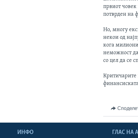
ИНТЕРВЈУА
првиот човек
потврден на 
Но, многу екс
некои од нај
кога милиони
неможност да 
со цел да се 
Критичарите в
финансиската
Споделе
ИНФО
ГЛАС НА