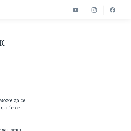
к
може да се
ога ќе се
елат дека