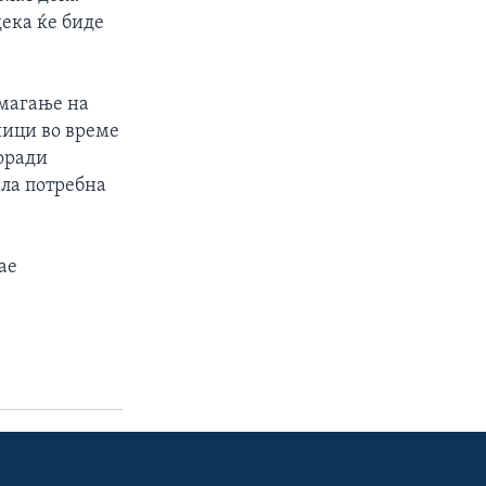
ека ќе биде
омагање на
ници во време
оради
ила потребна
ае