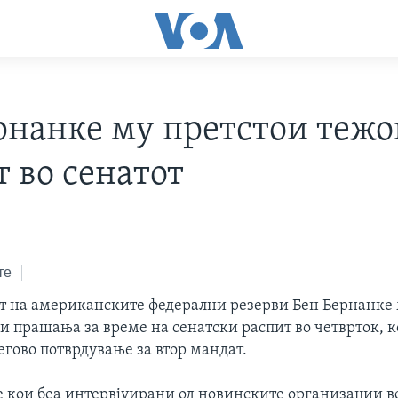
рнанке му претстои тежо
т во сенатот
те
т на американските федерални резерви Бен Бернанке 
и прашања за време на сенатски распит во четврток, к
егово потврдување за втор мандат.
 кои беа интервјуирани од новинските организации в