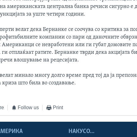
 на американската централна банка речиси сигурно е д
функцијата за уште четири години.
перти велат дека Бернанке се соочува со критика за п
профитабилните компании со пари од даночните обврз
 Американци се невработени или ги губат домовите п
ги отплаќаат ратите. Бернанке тврди дека акцијата б
спречи влошување на рецесијата.
елат минало многу долго време пред тој да ја препозн
 криза што била во создавање.
те
Follow us
Print
 АМЕРИКА
НАКУСО...