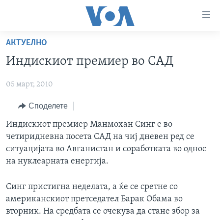
Линкови
за
пристапност
АКТУЕЛНО
ДОМА
Премини
Индискиот премиер во САД
на
РУБРИКИ
главната
05 март, 2010
ФОТОГАЛЕРИИ
САД
содржина
Премини
ДОКУМЕНТАРЦИ
Споделете
МАКЕДОНИЈА
до
АРХИВИРАНА ПРОГРАМА
СВЕТ
Индискиот премиер Манмохан Синг е во
страната
четиридневна посета САД на чиј дневен ред се
ЗА НАС
за
ЕКОНОМИЈА
NEWSFLASH - АРХИВА
ситуацијата во Авганистан и соработката во однос
навигација
ПОЛИТИКА
ВЕСТИ ОД САД ВО МИНУТА - АРХИВА
на нуклеарната енергија.
Пребарувај
Learning English
ЗДРАВЈЕ
ИЗБОРИ ВО САД 2020 - АРХИВА
Синг пристигна неделата, а ќе се сретне со
НАКУСО...
НАУКА
американскиот претседател Барак Обама во
вторник. На средбата се очекува да стане збор за
УМЕТНОСТ И ЗАБАВА