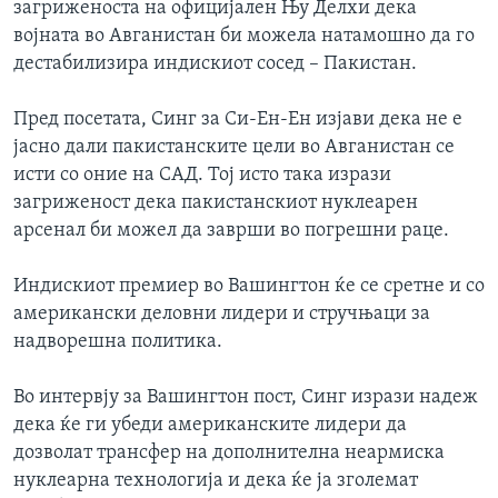
загриженоста на официјален Њу Делхи дека
ИНТЕРВЈУА
војната во Авганистан би можела натамошно да го
Јазици
дестабилизира индискиот сосед – Пакистан.
Пред посетата, Синг за Си-Ен-Ен изјави дека не е
јасно дали пакистанските цели во Авганистан се
исти со оние на САД. Тој исто така изрази
загриженост дека пакистанскиот нуклеарен
арсенал би можел да заврши во погрешни раце.
Индискиот премиер во Вашингтон ќе се сретне и со
американски деловни лидери и стручњаци за
надворешна политика.
Во интервју за Вашингтон пост, Синг изрази надеж
дека ќе ги убеди американските лидери да
дозволат трансфер на дополнителна неармиска
нуклеарна технологија и дека ќе ја зголемат