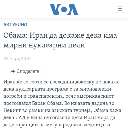
Линкови
за
пристапност
АКТУЕЛНО
ДОМА
Премини
Обама: Иран да докаже дека има
на
РУБРИКИ
мирни нуклеарни цели
главната
ФОТОГАЛЕРИИ
САД
содржина
05 март, 2010
Премини
ДОКУМЕНТАРЦИ
МАКЕДОНИЈА
до
Споделете
АРХИВИРАНА ПРОГРАМА
СВЕТ
страната
ЗА НАС
Иран ќе се соочи со последици доколку не покаже
за
ЕКОНОМИЈА
NEWSFLASH - АРХИВА
дека нуклеарната програма е за мирнодопски
навигација
ПОЛИТИКА
ВЕСТИ ОД САД ВО МИНУТА - АРХИВА
потреби и транспарентна, рече американскиот
Пребарувај
Learning English
ЗДРАВЈЕ
ИЗБОРИ ВО САД 2020 - АРХИВА
претседаtел Барак Обама. Во изјавата дадена во
Пекинг во рамки на азиската турнеја, Обама кажа
НАКУСО...
НАУКА
дека САД и Кина се согласни дека Иран мора да
УМЕТНОСТ И ЗАБАВА
даде гаранции на меѓународната заедница за