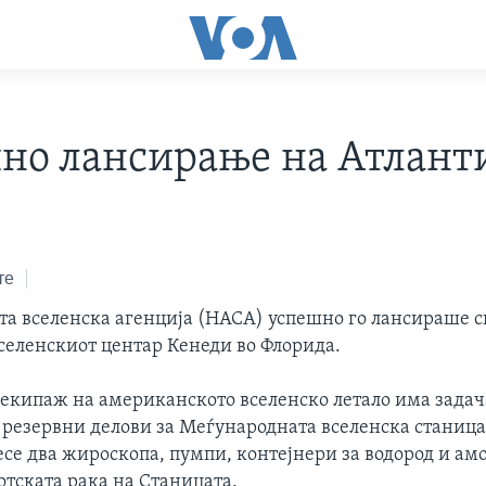
но лансирање на Атлант
те
а вселенска агенција (НАСА) успешно го лансираше с
Вселенскиот центар Кенеди во Флорида.
екипаж на американското вселенско летало има задач
и резервни делови за Меѓународната вселенска станица
есе два жироскопа, пумпи, контејнери за водород и ам
отската рака на Станицата.