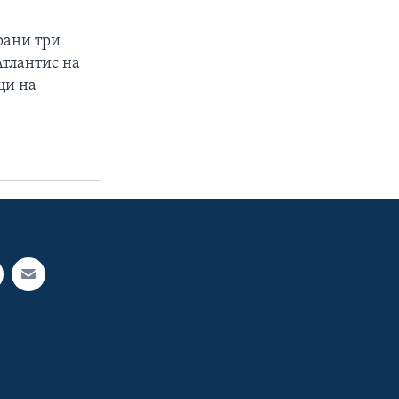
рани три
Атлантис на
ци на