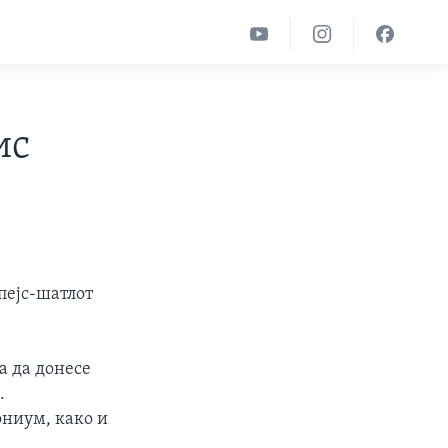
ис
пејс-шатлот
а да донесе
.
ониум, како и