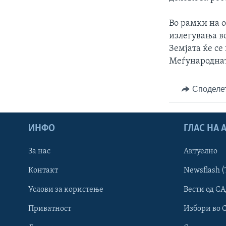
ИНТЕРВЈУА
Во рамки на 
излегувања во
Земјата ќе се
Меѓународнат
Споделе
ИНФО
ГЛАС НА
За нас
Актуелно
Контакт
Newsflash (
Услови за користење
Вести од СА
Learning English
Приватност
Избори во 
НАКУСО...