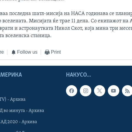
оваа последна шатл-мисија на НАСА годинава се плани
 вселената. Мисијата ќе трае 11 дена. Со екипажот на 
 врати и астронаутката Никол Скот, која мина три месе
а вселенска станица.
те
Follow us
Print
 АМЕРИКА
НАКУСО...
TV) - Архива
Д во минута - Архива
САД 2020 - Архива