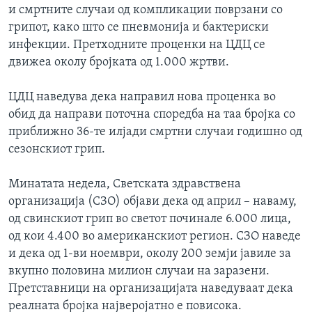
и смртните случаи од компликации поврзани со
ИНТЕРВЈУА
Јазици
грипот, како што се пневмонија и бактериски
инфекции. Претходните проценки на ЦДЦ се
движеа околу бројката од 1.000 жртви.
ЦДЦ наведува дека направил нова проценка во
обид да направи поточна споредба на таа бројка со
приближно 36-те илјади смртни случаи годишно од
сезонскиот грип.
Минатата недела, Светската здравствена
организација (СЗО) објави дека од април – наваму,
од свинскиот грип во светот починале 6.000 лица,
од кои 4.400 во американскиот регион. СЗО наведе
и дека од 1-ви ноември, околу 200 земји јавиле за
вкупно половина милион случаи на заразени.
Претставници на организацијата наведуваат дека
реалната бројка најверојатно е повисока.