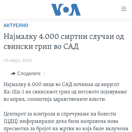
Линкови
за
пристапност
АКТУЕЛНО
ДОМА
Премини
Најмалку 4.000 смртни случаи од
на
РУБРИКИ
свински грип во САД
главната
ФОТОГАЛЕРИИ
САД
содржина
05 март, 2010
Премини
ДОКУМЕНТАРЦИ
МАКЕДОНИЈА
до
Споделете
АРХИВИРАНА ПРОГРАМА
СВЕТ
страната
ЗА НАС
Најмалку 4.000 лица во САД починаа од вирусот
за
ЕКОНОМИЈА
NEWSFLASH - АРХИВА
Ха-1Ен-1 на свинскиот грип од неговото појавување
навигација
ПОЛИТИКА
ВЕСТИ ОД САД ВО МИНУТА - АРХИВА
во април, соопштија здравствените власти.
Пребарувај
Learning English
ЗДРАВЈЕ
ИЗБОРИ ВО САД 2020 - АРХИВА
Центарот за контрола и спречување на болести
НАКУСО...
НАУКА
(ЦДЦ) информираше дека била направена нова
УМЕТНОСТ И ЗАБАВА
пресметка за бројот на жртви во која биле вклучени