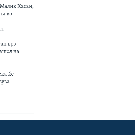
 Малик Хасан,
ни во
т.
ган врз
нашол на
ека ќе
вува