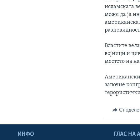
ИНТЕРВЈУА
исламската в
може да ја и
американскат
разновидноста
Властите вела
војници и цив
местото на на
Американскио
започне конгр
терористички
Споделе
ИНФО
ГЛАС НА