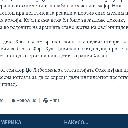
ера на осомничениот напаѓач, армискиот мајор Нидал
нтензивира негативната реакција против сите муслима
а армија. Кејси кажа дека би било за жалење доколку
 во редовите на армијата стане жртва на овој инциден
т дека Хасан во четвртокот минатата недела отворил о
или во базата Форт Худ. Цивилен полицаец кој прв се 
станот одговорил на нападот и го ранил Хасан.
т сенатор Џо Либерман за телевизијата Фокс изјави д
есна истрага за да се одреди дали инцидентот претста
 напад.
те
Follow us
Print
 АМЕРИКА
НАКУСО...