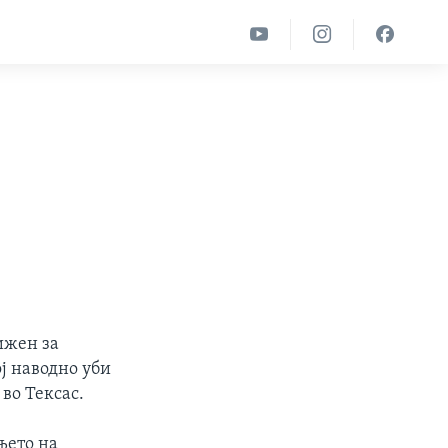
ижен за
ј наводно уби
 во Тексас.
њето на