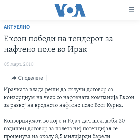
Линкови
за
пристапност
АКТУЕЛНО
ДОМА
Премини
Ексон победи на тендерот за
на
РУБРИКИ
нафтено поле во Ирак
главната
ФОТОГАЛЕРИИ
САД
содржина
05 март, 2010
Премини
ДОКУМЕНТАРЦИ
МАКЕДОНИЈА
до
Споделете
АРХИВИРАНА ПРОГРАМА
СВЕТ
страната
ЗА НАС
Ирачката влада реши да склучи договор со
за
ЕКОНОМИЈА
NEWSFLASH - АРХИВА
конзорциум на чело со нафтената компанија Ексон
навигација
ПОЛИТИКА
ВЕСТИ ОД САД ВО МИНУТА - АРХИВА
за развој на вредното нафтено поле Вест Курна.
Пребарувај
Learning English
ЗДРАВЈЕ
ИЗБОРИ ВО САД 2020 - АРХИВА
Конзорциумот, во кој е и Ројач дач шел, доби 20-
НАКУСО...
НАУКА
годишен договор за полето чиј потенцијал се
УМЕТНОСТ И ЗАБАВА
проценува на околу 8,5 милијарди барели