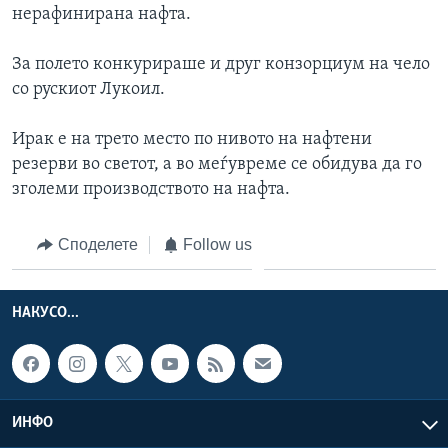
нерафинирана нафта.
ИНТЕРВЈУА
Јазици
За полето конкурираше и друг конзорциум на чело
со рускиот Лукоил.
Ирак е на трето место по нивото на нафтени
резерви во светот, а во меѓувреме се обидува да го
зголеми производството на нафта.
Споделете
Follow us
НАКУСО...
ИНФО