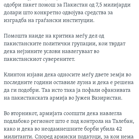
одобри пакет помош за Пакистан од 7,5 милијарди
долари што конкретно одвојува средства за
изградба на граѓански институции.
Помошта наиде на критика меѓу дел од
пакистанските политички групации, кои тврдат
дека нејзините услови навлегуваат во
пакистанскиот суверенитет.
Клинтон изјави дека односите меѓу двете земји во
последните години оставиле лузна и дека е решена
да ги подобри. Таа исто така ја пофали офанзивата
на пакистанската армија во Јужен Вазиристан.
Во вторникот, армијата соопшти дека навлегла
подлабоко регионот што е под контрола на Талебан,
како и дека во неодамнешните борби убила 42
милитанти. Според армиски податоци, за кои нема