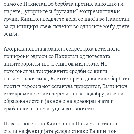
рамо со Пакистан во борбата против, како што ги
ИНТЕРВЈУА
Јазици
нарече, „упорните и брутални“ екстремистички
групи. Клинтон подвлече дека се наоѓа во Пакистан
за да иницира свеж почеток во односите меѓу двете
земји.
Американската државна секретарка вети нови,
пошироки односи со Пакистан од потесната
антитерористичка агенда од минатото. На
почетокот на тридневните средби со виши
пакистански лица, Клинтон рече дека иако борбата
против тероризмот останува приоритет, Вашинтон
истовремено е заинтересиран за подобрување на
образованието и јакнење на демократијата и
граѓанските институции во Пакистан.
Првата посета на Клинтон на Пакистан откако
стапи на функцијата уследи откако Вашингтон