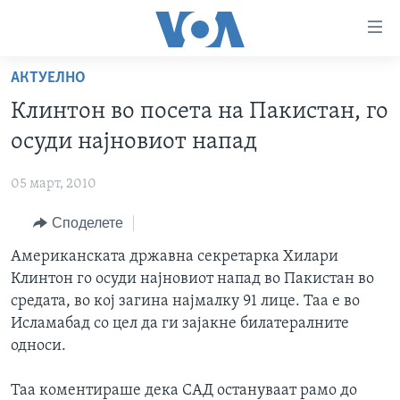
Линкови
за
пристапност
АКТУЕЛНО
ДОМА
Премини
Клинтон во посета на Пакистан, го
на
РУБРИКИ
осуди најновиот напад
главната
ФОТОГАЛЕРИИ
САД
содржина
05 март, 2010
Премини
ДОКУМЕНТАРЦИ
МАКЕДОНИЈА
до
Споделете
АРХИВИРАНА ПРОГРАМА
СВЕТ
страната
ЗА НАС
Американската државна секретарка Хилари
за
ЕКОНОМИЈА
NEWSFLASH - АРХИВА
Клинтон го осуди најновиот напад во Пакистан во
навигација
ПОЛИТИКА
ВЕСТИ ОД САД ВО МИНУТА - АРХИВА
средата, во кој загина најмалку 91 лице. Таа е во
Пребарувај
Learning English
ЗДРАВЈЕ
ИЗБОРИ ВО САД 2020 - АРХИВА
Исламабад со цел да ги зајакне билатералните
односи.
НАКУСО...
НАУКА
УМЕТНОСТ И ЗАБАВА
Таа коментираше дека САД остануваат рамо до