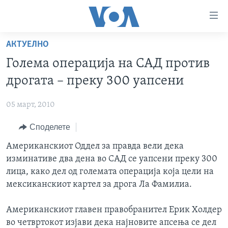
Линкови
за
пристапност
АКТУЕЛНО
ДОМА
Премини
Голема операција на САД против
на
РУБРИКИ
дрогата – преку 300 уапсени
главната
ФОТОГАЛЕРИИ
САД
содржина
05 март, 2010
Премини
ДОКУМЕНТАРЦИ
МАКЕДОНИЈА
до
Споделете
АРХИВИРАНА ПРОГРАМА
СВЕТ
страната
ЗА НАС
Американскиот Оддел за правда вели дека
за
ЕКОНОМИЈА
NEWSFLASH - АРХИВА
изминативе два дена во САД се уапсени преку 300
навигација
ПОЛИТИКА
ВЕСТИ ОД САД ВО МИНУТА - АРХИВА
лица, како дел од големата операција која цели на
Пребарувај
Learning English
ЗДРАВЈЕ
ИЗБОРИ ВО САД 2020 - АРХИВА
мексиканскиот картел за дрога Ла Фамилиа.
НАКУСО...
НАУКА
Американскиот главен правобранител Ерик Холдер
УМЕТНОСТ И ЗАБАВА
во четвртокот изјави дека најновите апсења се дел