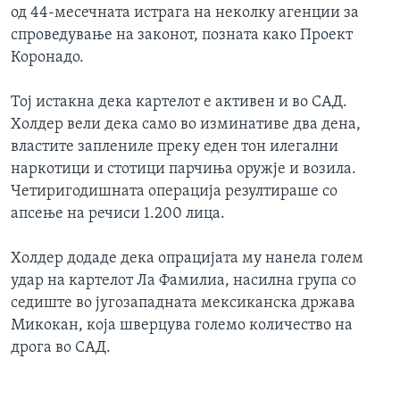
од 44-месечната истрага на неколку агенции за
ИНТЕРВЈУА
Јазици
спроведување на законот, позната како Проект
Коронадо.
Тој истакна дека картелот е активен и во САД.
Холдер вели дека само во изминативе два дена,
властите заплениле преку еден тон илегални
наркотици и стотици парчиња оружје и возила.
Четиригодишната операција резултираше со
апсење на речиси 1.200 лица.
Холдер додаде дека опрацијата му нанела голем
удар на картелот Ла Фамилиа, насилна група со
седиште во југозападната мексиканска држава
Микокан, која шверцува големо количество на
дрога во САД.