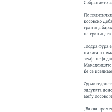
ИНТЕРВЈУА
Собранието з
По политички
косовско Деба
граница бараа
на границата 
„Кодра Фура е
никогаш нема
земја не ја д
Македонците. 
ќе се иселиме
Од македонска
одлуката доне
меѓу Косово 
„Ваква проме