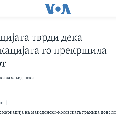
цијата тврди дека
кацијата го прекршила
от
ски
за македонски
те
демаркација на македонско-косовската граница донесе