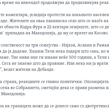
а време на викендот продолжува да предизвикува реа
те коментари, уследија протести на локалното населен
лде. Жителите на оваа планинско село што се наоѓа на
т областа Кодра Фура и 22 хектари земјиште, што со 
и` припадна на Македонија, да му се вратат на Косово.
 сопственост на три семејства - Илјази, Аслани и Рама
 да ја дадеме. Хашим Тачи нека подари што сака, но 
аваме. Тие ниви ние ги имаме веќе 500 години, а Тачи 
Сега не знаеме што да правиме. Или нека ни ја врати 
“, велат жители на Дебалде.
 страна, реакциите се главно политички. Опозицијата 
сена во Собранието, сметајќи дека се прави размена 
и Македонија.
на на границата може да се донесе само со двотретинс