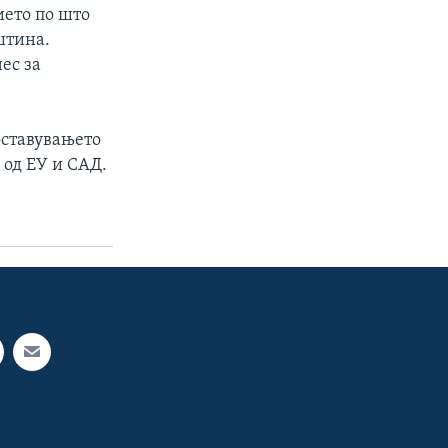
ието по што
штина.
ес за
оставувањето
 од ЕУ и САД.