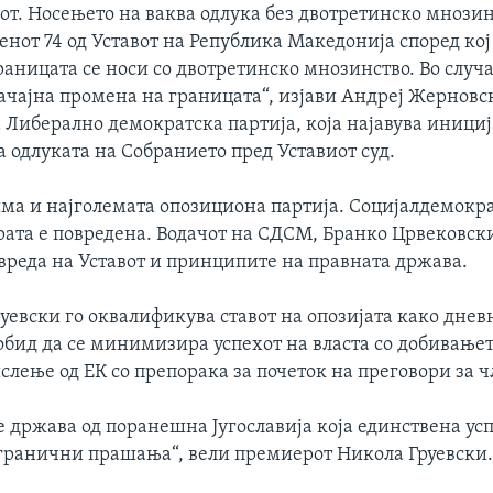
от. Носењето на ваква одлука без двотретинско мнозин
енот 74 од Уставот на Република Македонија според кој
аницата се носи со двотретинско мнозинство. Во случа
ачајна промена на границата“, изјави Андреј Жерновс
 Либерално демократска партија, која најавува инициј
 одлуката на Собранието пред Уставиот суд.
има и најголемата опозициона партија. Социјалдемокра
рата е повредена. Водачот на СДСМ, Бранко Црвековски
вреда на Уставот и принципите на правната држава.
уевски го оквалификува ставот на опозијата како дне
обид да се минимизира успехот на власта со добивањет
лење од ЕК со препорака за почеток на преговори за ч
 држава од поранешна Југославија која единствена усп
 гранични прашања“, вели премиерот Никола Груевски