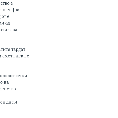
ство е
 значајна
јот е
ки од
атива за
тите тврдат
 смета дека е
внополитички
о на
ленство.
еа да ги
.