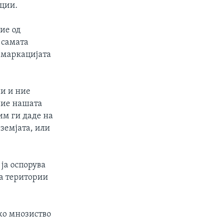
кции.
ие од
 самата
демаркацијата
ни и ние
ние нашата
им ги даде на
земјата, или
ја оспорува
на територии
ко мнозиство