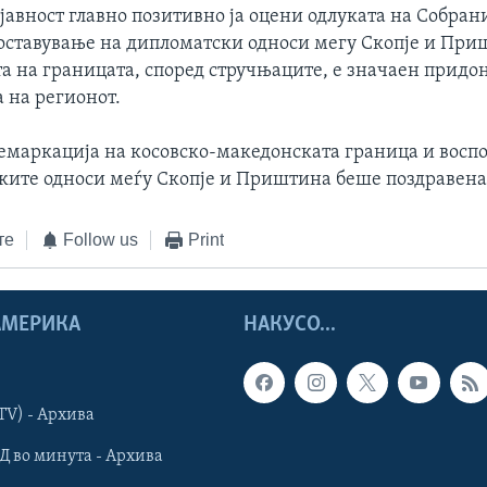
јавност главно позитивно ја оцени одлуката на Собран
поставување на дипломатски односи мегу Скопје и При
а на границата, според стручњаците, е значаен придон
 на регионот.
демаркација на косовско-македонската граница и восп
ките односи меѓу Скопје и Приштина беше поздравена
те
Follow us
Print
 АМЕРИКА
НАКУСО...
TV) - Архива
Д во минута - Архива