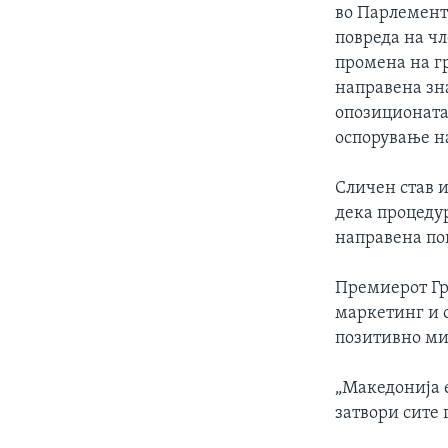
во Парлемент
повреда на чл
промена на гр
направена зн
опозиционата
оспорување на
Сличен став 
дека процеду
направена по
Премиерот Гр
маркетинг и 
позитивно мис
„Македонија е
затвори сите