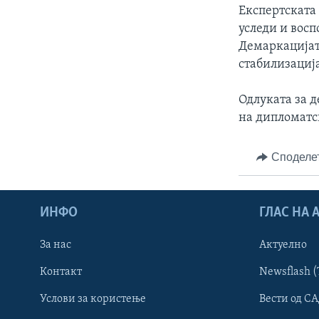
Експертската 
уследи и вос
Демаркацијат
стабилизација
Одлуката за 
на дипломатс
Споделе
ИНФО
ГЛАС НА
За нас
Актуелно
Контакт
Newsflash (
Learning English
Услови за користење
Вести од СА