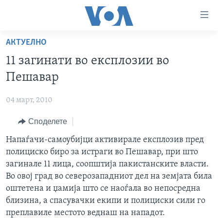
Линкови
за
пристапност
АКТУЕЛНО
ДОМА
Премини
11 загинати во експлозии во
на
РУБРИКИ
Пешавар
главната
ФОТОГАЛЕРИИ
САД
содржина
04 март, 2010
Премини
ДОКУМЕНТАРЦИ
МАКЕДОНИЈА
до
Споделете
АРХИВИРАНА ПРОГРАМА
СВЕТ
страната
ЗА НАС
Напаѓачи-самоубијци активирале експлозив пред
за
ЕКОНОМИЈА
NEWSFLASH - АРХИВА
полициско биро за истраги во Пешавар, при што
навигација
ПОЛИТИКА
ВЕСТИ ОД САД ВО МИНУТА - АРХИВА
загинале 11 лица, соопштија пакистанските власти.
Пребарувај
Learning English
ЗДРАВЈЕ
ИЗБОРИ ВО САД 2020 - АРХИВА
Во овој град во северозападниот дел на земјата била
оштетена и џамија што се наоѓала во непосредна
НАКУСО...
НАУКА
близина, а спасувачки екипи и полициски сили го
УМЕТНОСТ И ЗАБАВА
преплавиле местото веднаш на нападот.