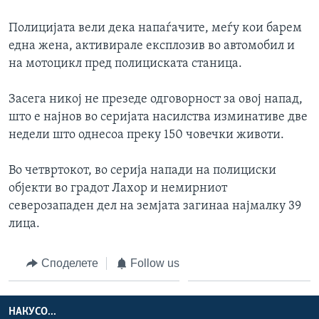
ИНТЕРВЈУА
Јазици
Полицијата вели дека напаѓачите, меѓу кои барем
една жена, активирале експлозив во автомобил и
на мотоцикл пред полициската станица.
Засега никој не презеде одговорност за овој напад,
што е најнов во серијата насилства изминативе две
недели што однесоа преку 150 човечки животи.
Во четвртокот, во серија напади на полициски
објекти во градот Лахор и немирниот
северозападен дел на земјата загинаа најмалку 39
лица.
Споделете
Follow us
НАКУСО...