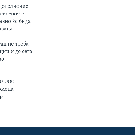
 дополнение
остоечките
авно ќе бидат
авање.
тан не треба
ии и до сега
во
20.000
помена
ја.