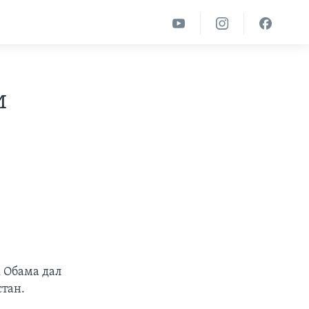
и
к Обама дал
стан.