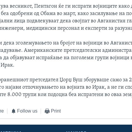
ува весникот, Пентагон ќе ги испрати војниците како
 беа одобрени од Обама во март, како засилување на п
ални лица подвлекуваат дека овојпат во Авганистан гл
инженери, медицински персонал и експерти за разузн
 дека зголемувањето на бројот на војници во Авганис
надување. Американските претседателски администрац
а да објавуваат испраќање на поголеми групи војници 
 Ирак.
оранешниот претседател Џорџ Буш зборуваше само за 
го најави отпочнувањето на војната во Ирак, а не ги с
е 8.000 трупи кои подоцна беа испратени во оваа зем
те
Follow us
Print