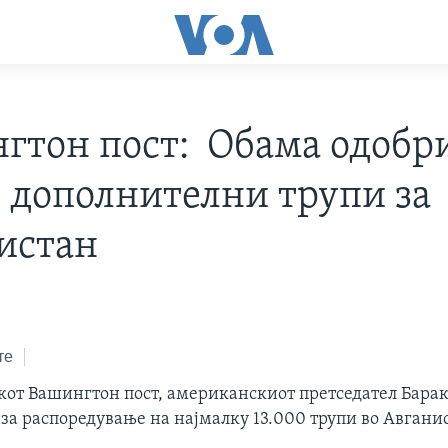
гтон пост: Обама одобр
0 дополнителни трупи за
истан
те
кот Вашингтон пост, американскиот претседател Бара
 за распоредување на најмалку 13.000 трупи во Авгани