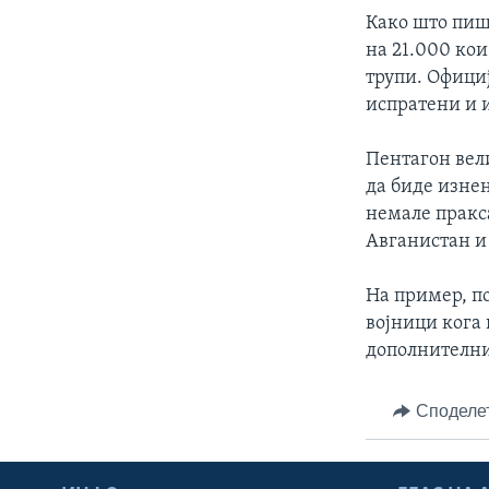
ИНТЕРВЈУА
Како што пиш
на 21.000 кои
трупи. Официј
испратени и 
Пентагон вели
да биде изне
немале пракс
Авганистан и
На пример, п
војници кога 
дополнителнит
Споделе