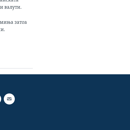
канската
и валути.
емиња затоа
ии.