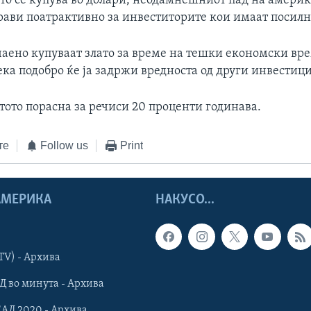
ото се купува во долари, неодамнешниот пад на амери
прави поатрактивно за инвеститорите кои имаат посилн
чаено купуваат злато за време на тешки економски вр
ка подобро ќе ја задржи вредноста од други инвестиц
тото порасна за речиси 20 проценти годинава.
те
Follow us
Print
 АМЕРИКА
НАКУСО...
TV) - Архива
Д во минута - Архива
САД 2020 - Архива