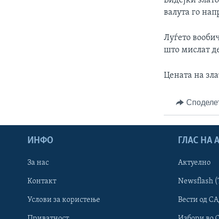
Бидејќи злат
ИНТЕРВЈУА
валута го на
Луѓето вооби
што мислат де
Цената на зла
Споделе
ИНФО
ГЛАС НА
За нас
Актуелно
Контакт
Newsflash (
Learning English
Услови за користење
Вести од СА
Приватност
Избори во 