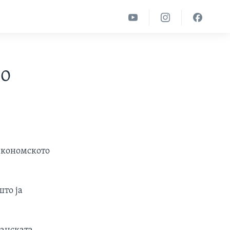
то
економското
што ја