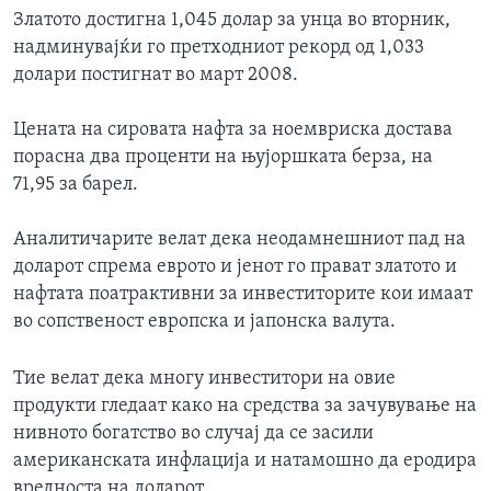
Златото достигна 1,045 долар за унца во вторник,
ИНТЕРВЈУА
Јазици
надминувајќи го претходниот рекорд од 1,033
долари постигнат во март 2008.
Цената на сировата нафта за ноемвриска достава
порасна два проценти на њујоршката берза, на
71,95 за барел.
Аналитичарите велат дека неодамнешниот пад на
доларот спрема еврото и јенот го прават златото и
нафтата поатрактивни за инвеститорите кои имаат
во сопственост европска и јапонска валута.
Тие велат дека многу инвеститори на овие
продукти гледаат како на средства за зачувување на
нивното богатство во случај да се засили
американската инфлација и натамошно да еродира
вредноста на доларот.