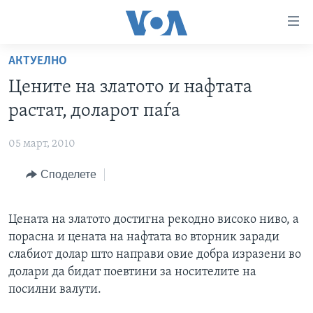
Линкови
за
пристапност
АКТУЕЛНО
ДОМА
Премини
Цените на златото и нафтата
на
РУБРИКИ
растат, доларот паѓа
главната
ФОТОГАЛЕРИИ
САД
содржина
05 март, 2010
Премини
ДОКУМЕНТАРЦИ
МАКЕДОНИЈА
до
Споделете
АРХИВИРАНА ПРОГРАМА
СВЕТ
страната
ЗА НАС
за
ЕКОНОМИЈА
NEWSFLASH - АРХИВА
навигација
Цената на златото достигна рекодно високо ниво, а
ПОЛИТИКА
ВЕСТИ ОД САД ВО МИНУТА - АРХИВА
Пребарувај
порасна и цената на нафтата во вторник заради
Learning English
ЗДРАВЈЕ
ИЗБОРИ ВО САД 2020 - АРХИВА
слабиот долар што направи овие добра изразени во
долари да бидат поевтини за носителите на
НАКУСО...
НАУКА
посилни валути.
УМЕТНОСТ И ЗАБАВА