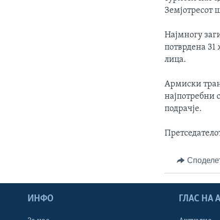
ИНТЕРВЈУА
Земјотресот ш
Најмногу заги
потврдена 31 
лица.
Армиски тран
најпотребни с
подрачје.
Претседатело
Споделе
ИНФО
ГЛАС НА