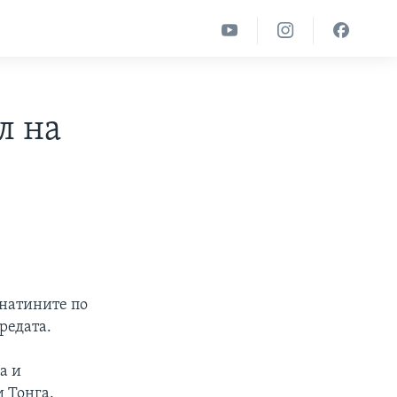
л на
рнатините по
редата.
а и
 Тонга.