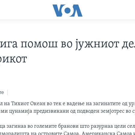
ига помош во јужниот де
икот
те
л на Тихиот Океан во тек е вадење на загинатите од у
еми цунамија предизвикани од подводен земјотрес во с
ца загинаа во големите бранови што разурнаа цели сел
дморалишта на островите Самоа, Американска Самоа и