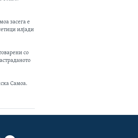
моа засега е
есетици илјади
товарени со
настраданото
нска Самоа.