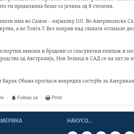
то ги предизвика беше со јачина од 8 степени.
нати има во Самоа – најмалку 110. Во Американска Са
жртва, а во Тонга 7. Без покрив над главата останале д
спортни авиони и бродови со спасувачки екипаж и на
редства од Австралија, Нов Зеланд и САД се на пат за 
т Барак Обама прогласи вонредна состојба за Америка
те
Follow us
Print
 АМЕРИКА
НАКУСО...