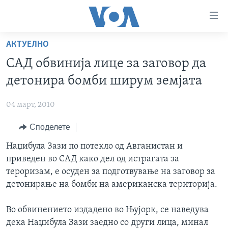
Линкови
за
пристапност
АКТУЕЛНО
ДОМА
Премини
САД обвинија лице за заговор да
на
РУБРИКИ
детонира бомби ширум земјата
главната
ФОТОГАЛЕРИИ
САД
содржина
04 март, 2010
Премини
ДОКУМЕНТАРЦИ
МАКЕДОНИЈА
до
Споделете
АРХИВИРАНА ПРОГРАМА
СВЕТ
страната
ЗА НАС
Наџибула Зази по потекло од Авганистан и
за
ЕКОНОМИЈА
NEWSFLASH - АРХИВА
приведен во САД како дел од истрагата за
навигација
ПОЛИТИКА
ВЕСТИ ОД САД ВО МИНУТА - АРХИВА
тероризам, е осуден за подготвување на заговор за
Пребарувај
Learning English
ЗДРАВЈЕ
ИЗБОРИ ВО САД 2020 - АРХИВА
детонирање на бомби на американска територија.
НАКУСО...
НАУКА
Во обвинението издадено во Њујорк, се наведува
УМЕТНОСТ И ЗАБАВА
дека Наџибула Зази заедно со други лица, минал