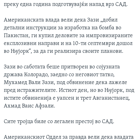
преку една година подготвувајќи напад врз САД.
ИНТЕРВЈУА
Јазици
Американската влада вели дека Зази „добил
детални инструкции за изработка на бомба во
Пакистан, ги купил деловите за импровизираните
експлозивни направи и на 10-ти септември дошол
во Њујорк“, за да ги реализира своите планови.
Зази во саботата беше притворен во сојузната
држава Колорадо, заедно со неговиот татко,
Мухамед Вали Зази, под обвинение дека лажеле
пред истражителите. Истиот ден, но во Њујорк, под
истите обвиненија е уапсен и трет Авганистанец,
Ахмад Ваис Афзали.
Сите тројца биле со легален престој во САД.
Американскиот Оддел за правда вели дека владата