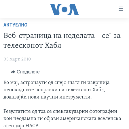
Линкови
за
пристапност
АКТУЕЛНО
ДОМА
Премини
Веб-страница на неделатa – се` за
на
РУБРИКИ
телескопот Хабл
главната
ФОТОГАЛЕРИИ
САД
содржина
05 март, 2010
Премини
ДОКУМЕНТАРЦИ
МАКЕДОНИЈА
до
Споделете
АРХИВИРАНА ПРОГРАМА
СВЕТ
страната
ЗА НАС
Во мај, астронаути од спејс-шатл ги извршија
за
ЕКОНОМИЈА
NEWSFLASH - АРХИВА
неопходните поправки на телескопот Хабл,
навигација
ПОЛИТИКА
ВЕСТИ ОД САД ВО МИНУТА - АРХИВА
додавајќи нови научни инструменти.
Пребарувај
Learning English
ЗДРАВЈЕ
ИЗБОРИ ВО САД 2020 - АРХИВА
Резултатите од тоа се спектакуларни фотографии
НАКУСО...
НАУКА
кои неодамна ги објави американската вселенска
УМЕТНОСТ И ЗАБАВА
агенција НАСА.