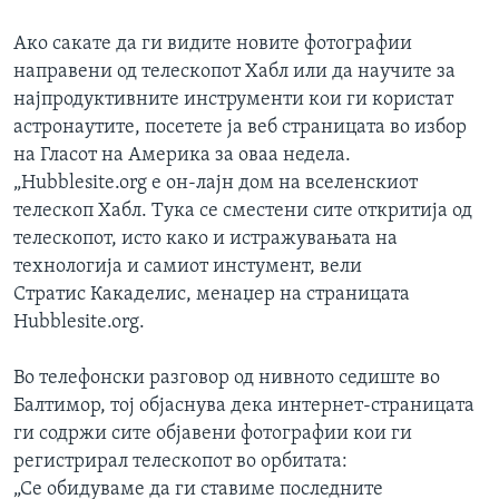
ИНТЕРВЈУА
Јазици
Ако сакате да ги видите новите фотографии
направени од телескопот Хабл или да научите за
најпродуктивните инструменти кои ги користат
астронаутите, посетете ја веб страницата во избор
на Гласот на Америка за оваа недела.
„Hubblesite.org е он-лајн дом на вселенскиот
телескоп Хабл. Тука се сместени сите откритија од
телескопот, исто како и истражувањата на
технологија и самиот инстумент, вели
Стратис Какаделис, менаџер на страницата
Hubblesite.org.
Во телефонски разговор од нивното седиште во
Балтимор, тој објаснува дека интернет-страницата
ги содржи сите објавени фотографии кои ги
регистрирал телескопот во орбитата:
„Се обидуваме да ги ставиме последните