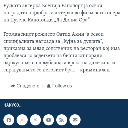
Руската актерка Ксенија Рапопорт ја освои
наградата најдобрата актерка во филмската опера
на Џузепе Капотонди „Ла Допиа Ора“.
Германскиот режисер Фатих Акин ја освои
специјалната награда за „Кујна за душата“,
приказна за млад сопственик на ресторан кој има
проблеми со водењето на бизнисот поради
одржувањето на љубовната врска на далечина и
справувањето со неговиот брат – криминалец.
Споделете
Follow us
НАКУСО...