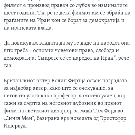
филмот е производ правен со љубов во изминатите
шест години. Таа рече дека филмот им се обраќа на
граѓаните на Иран кои се борат за демократија и
на иранската влада.
„Ја повикувам владата да му го даде на народот она
што треба – основни човекови права, слобода и
демократија. Смирете се со народот на Иран“, рече
таа.
Британскиот актер Колин Фирт ја освои наградата
за најдобар актер, како што се очекуваше, за
неговата улога како професор-хомосексуалец, кој
тажи за смртта на неговиот љубовник во првиот
филм на светскиот дизајнер за мода Том Форд во
„Сингл Мен“, базирана врз новелата од Кристофер
Ишервуд.