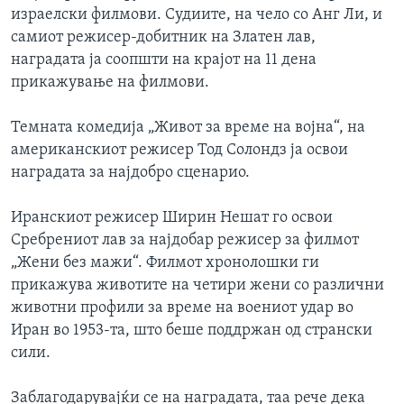
израелски филмови. Судиите, на чело со Анг Ли, и
самиот режисер-добитник на Златен лав,
наградата ја соопшти на крајот на 11 дена
прикажување на филмови.
Темната комедија „Живот за време на војна“, на
американскиот режисер Тод Солондз ја освои
наградата за најдобро сценарио.
Иранскиот режисер Ширин Нешат го освои
Сребрениот лав за најдобар режисер за филмот
„Жени без мажи“. Филмот хронолошки ги
прикажува животите на четири жени со различни
животни профили за време на воениот удар во
Иран во 1953-та, што беше поддржан од странски
сили.
Заблагодарувајќи се на наградата, таа рече дека