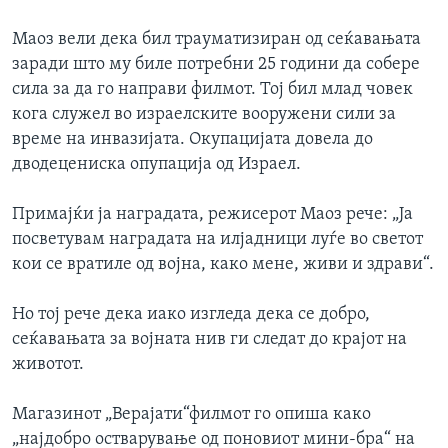
ИНТЕРВЈУА
Јазици
Маоз вели дека бил трауматизиран од сеќавањата
заради што му биле потребни 25 години да собере
сила за да го направи филмот. Тој бил млад човек
кога служел во израелските вооружени сили за
време на инвазијата. Окупацијата довела до
дводецениска опупација од Израел.
Примајќи ја наградата, режисерот Маоз рече: „Ја
посветувам наградата на илјадници луѓе во светот
кои се вратиле од војна, како мене, живи и здрави“.
Но тој рече дека иако изгледа дека се добро,
сеќавањата за војната нив ги следат до крајот на
животот.
Магазинот „Верајати“филмот го опиша како
„најдобро остварување од поновиот мини-бра“ на