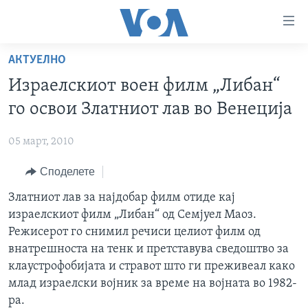
Линкови
за
пристапност
АКТУЕЛНО
ДОМА
Премини
Израелскиот воен филм „Либан“
на
РУБРИКИ
го освои Златниот лав во Венеција
главната
ФОТОГАЛЕРИИ
САД
содржина
05 март, 2010
Премини
ДОКУМЕНТАРЦИ
МАКЕДОНИЈА
до
Споделете
АРХИВИРАНА ПРОГРАМА
СВЕТ
страната
ЗА НАС
Златниот лав за најдобар филм отиде кај
за
ЕКОНОМИЈА
NEWSFLASH - АРХИВА
израелскиот филм „Либан“ од Семјуел Маоз.
навигација
ПОЛИТИКА
ВЕСТИ ОД САД ВО МИНУТА - АРХИВА
Режисерот го снимил речиси целиот филм од
Пребарувај
Learning English
ЗДРАВЈЕ
ИЗБОРИ ВО САД 2020 - АРХИВА
внатрешноста на тенк и претставува сведоштво за
клаустрофобијата и стравот што ги преживеал како
НАКУСО...
НАУКА
млад израелски војник за време на војната во 1982-
УМЕТНОСТ И ЗАБАВА
ра.