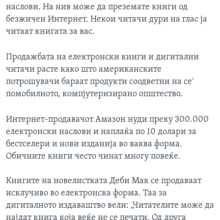
наслови. На нив може да преземате книги од
ИНТЕРВЈУА
Јазици
безжичен Интернет. Некои читачи дури на глас ја
читаат книгата за вас.
Продажбата на електронски книги и дигитални
читачи расте како што американските
потрошувачи бараат продукти соодветни на се`
помобилното, компјутеризирано општество.
Интернет-продавачот Амазон нуди преку 300.000
електронски наслови и наплаќа по 10 долари за
бестселери и нови изданија во ваква форма.
Обичните книги често чинат многу повеќе.
Книгите на новелистката Деби Мак се продаваат
исклучиво во електронска форма. Таа за
дигиталното издаваштво вели: „Читателите може да
најдат книга која веќе не се печати. Од друга