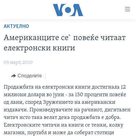
Линкови
за
пристапност
АКТУЕЛНО
ДОМА
Премини
Американците се` повеќе читаат
на
РУБРИКИ
електронски книги
главната
ФОТОГАЛЕРИИ
САД
содржина
05 март, 2010
Премини
ДОКУМЕНТАРЦИ
МАКЕДОНИЈА
до
Споделете
АРХИВИРАНА ПРОГРАМА
СВЕТ
страната
ЗА НАС
Продажбата на електронски книги достигнала 12
за
ЕКОНОМИЈА
NEWSFLASH - АРХИВА
милиони долари во јуни - за 150 проценти повеќе
навигација
ПОЛИТИКА
ВЕСТИ ОД САД ВО МИНУТА - АРХИВА
од лани, според Зружението на американски
Пребарувај
Learning English
ЗДРАВЈЕ
ИЗБОРИ ВО САД 2020 - АРХИВА
издавачи. Произведувачите на рачниот, дигитален
читач исто така велат дека продажбата е добра.
НАКУСО...
НАУКА
Електронските читачи на книги се тенки, колку
УМЕТНОСТ И ЗАБАВА
магазин, портабл и може да соберат стотици