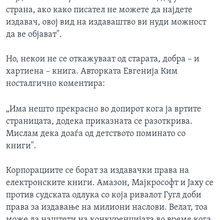
страна, ако како писател не можете да најдете
издавач, овој вид на издаваштво ви нуди можност
да ве објават".
Но, некои не се откажуваат од старата, добра – и
хартиена – книга. Авторката Евгенија Ким
носталгично коментира:
„Има нешто прекрасно во допирот кога ја вртите
страницата, додека приказната се разоткрива.
Мислам дека доаѓа од детството поминато со
книги".
Корпорациите се борат за издавачки права на
електронските книги. Амазон, Мајкрософт и Јаху се
против судската одлука со која ривалот Гугл доби
права за издавање на милиони наслови. Велат, тоа
може да наштети на конкуренцијата во време кога