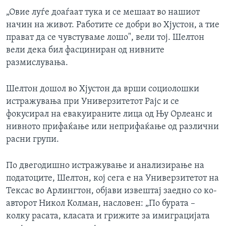
„Овие луѓе доаѓаат тука и се мешаат во нашиот
начин на живот. Работите се добри во Хјустон, а тие
прават да се чувстуваме лошо", вели тој. Шелтон
вели дека бил фасциниран од нивните
размислувања.
Шелтон дошол во Хјустон да врши социолошки
истражувања при Универзитетот Рајс и се
фокусирал на евакуираните лица од Њу Орлеанс и
нивното прифаќање или неприфаќање од различни
расни групи.
По двегодишно истражување и анализирање на
податоците, Шелтон, кој сега е на Универзитетот на
Тексас во Арлингтон, објави извештај заедно со ко-
авторот Никол Колман, насловен: „По бурата –
колку расата, класата и грижите за имиграцијата