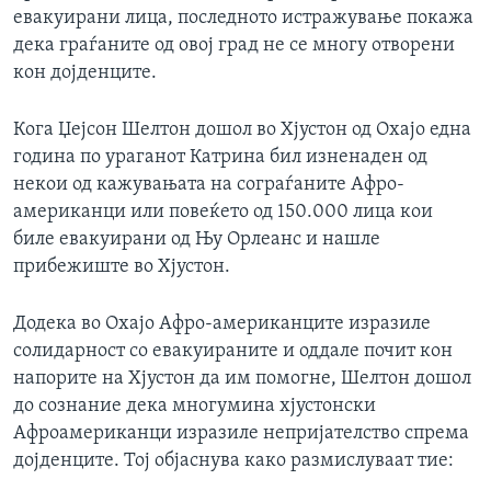
евакуирани лица, последното истражување покажа
ИНТЕРВЈУА
Јазици
дека граѓаните од овој град не се многу отворени
кон дојденците.
Кога Џејсон Шелтон дошол во Хјустон од Охајо една
година по ураганот Катрина бил изненаден од
некои од кажувањата на сограѓаните Афро-
американци или повеќето од 150.000 лица кои
биле евакуирани од Њу Орлеанс и нашле
прибежиште во Хјустон.
Додека во Охајо Афро-американците изразиле
солидарност со евакуираните и оддале почит кон
напорите на Хјустон да им помогне, Шелтон дошол
до сознание дека многумина хјустонски
Афроамериканци изразиле непријателство спрема
дојденците. Тој објаснува како размислуваат тие: