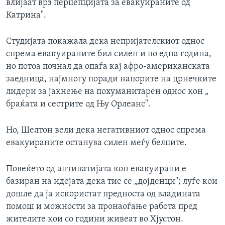
влијаат врз перцепцијата за евакуираните од
Катрина".
Студијата покажала дека непријателскиот однос
спрема евакуираните бил силен и по една година,
но потоа почнал да опаѓа кај афро-американската
заедница, најмногу поради напорите на црнечките
лидери за јакнење на похуманитарен однос кон „
браќата и сестрите од Њу Орлеанс".
Но, Шелтон вели дека негативниот однос спрема
евакуираните останува силен меѓу белците.
Повеќето од антипатијата кон евакуирани е
базиран на идејата дека тие се „дојденци"; луѓе кои
дошле да ја искористат предноста од владината
помош и можности за пронаоѓање работа пред
жителите кои со години живеат во Хјустон.