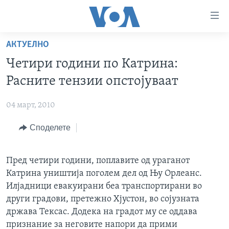
Линкови
за
пристапност
АКТУЕЛНО
ДОМА
Премини
Четири години по Катрина:
на
РУБРИКИ
Расните тензии опстојуваат
главната
ФОТОГАЛЕРИИ
САД
содржина
04 март, 2010
Премини
ДОКУМЕНТАРЦИ
МАКЕДОНИЈА
до
Споделете
АРХИВИРАНА ПРОГРАМА
СВЕТ
страната
ЗА НАС
за
ЕКОНОМИЈА
NEWSFLASH - АРХИВА
навигација
Пред четири години, поплавите од ураганот
ПОЛИТИКА
ВЕСТИ ОД САД ВО МИНУТА - АРХИВА
Пребарувај
Катрина уништија поголем дел од Њу Орлеанс.
Learning English
ЗДРАВЈЕ
ИЗБОРИ ВО САД 2020 - АРХИВА
Илјадници евакуирани беа транспортирани во
други градови, претежно Хјустон, во сојузната
НАКУСО...
НАУКА
држава Тексас. Додека на градот му се оддава
УМЕТНОСТ И ЗАБАВА
признание за неговите напори да прими