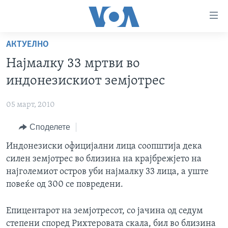
Линкови
за
пристапност
АКТУЕЛНО
ДОМА
Премини
Најмалку 33 мртви во
на
РУБРИКИ
индонезискиот земјотрес
главната
ФОТОГАЛЕРИИ
САД
содржина
05 март, 2010
Премини
ДОКУМЕНТАРЦИ
МАКЕДОНИЈА
до
Споделете
АРХИВИРАНА ПРОГРАМА
СВЕТ
страната
ЗА НАС
Индонезиски официјални лица соопштија дека
за
ЕКОНОМИЈА
NEWSFLASH - АРХИВА
силен земјотрес во близина на крајбрежјето на
навигација
ПОЛИТИКА
ВЕСТИ ОД САД ВО МИНУТА - АРХИВА
најголемиот остров уби најмалку 33 лица, а уште
Пребарувај
Learning English
ЗДРАВЈЕ
ИЗБОРИ ВО САД 2020 - АРХИВА
повеќе од 300 се повредени.
НАКУСО...
НАУКА
Епицентарот на земјотресот, со јачина од седум
УМЕТНОСТ И ЗАБАВА
степени според Рихтеровата скала, бил во близина