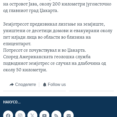
на островот Јава, околу 200 километри југоисточно
ИНТЕРВЈУА
Јазици
од главниот град Џакарта.
Земјотресот предизвикал лизгање на земјиште,
уништени се десетици домови и евакуирани околу
пет илјади лица во области во близина на
епицентарот.
Потресот се почувствувал и во Џакарта.
Според Американската геолошка служба
подводниот земјотрес се случил на длабочина од
околу 50 километри.
Споделете
Follow us
НАКУСО...