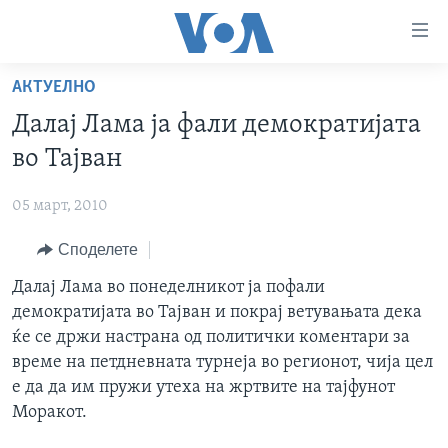
Линкови
за
пристапност
АКТУЕЛНО
ДОМА
Премини
Далај Лама ја фали демократијата
на
РУБРИКИ
во Тајван
главната
ФОТОГАЛЕРИИ
САД
содржина
05 март, 2010
Премини
ДОКУМЕНТАРЦИ
МАКЕДОНИЈА
до
Споделете
АРХИВИРАНА ПРОГРАМА
СВЕТ
страната
ЗА НАС
Далај Лама во понеделникот ја пофали
за
ЕКОНОМИЈА
NEWSFLASH - АРХИВА
демократијата во Тајван и покрај ветувањата дека
навигација
ПОЛИТИКА
ВЕСТИ ОД САД ВО МИНУТА - АРХИВА
ќе се држи настрана од политички коментари за
Пребарувај
Learning English
ЗДРАВЈЕ
ИЗБОРИ ВО САД 2020 - АРХИВА
време на петдневната турнеја во регионот, чија цел
е да да им пружи утеха на жртвите на тајфунот
НАКУСО...
НАУКА
Моракот.
УМЕТНОСТ И ЗАБАВА