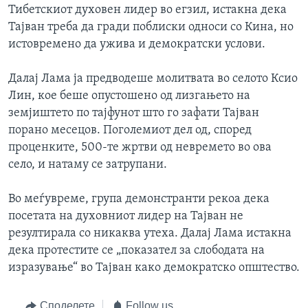
Тибетскиот духовен лидер во егзил, истакна дека
ИНТЕРВЈУА
Јазици
Тајван треба да гради поблиски односи со Кина, но
истовремено да ужива и демократски услови.
Далај Лама ја предводеше молитвата во селото Ксио
Лин, кое беше опустошено од лизгањето на
земјиштето по тајфунот што го зафати Тајван
порано месецов. Поголемиот дел од, според
проценките, 500-те жртви од невремето во ова
село, и натаму се затрупани.
Во меѓувреме, група демонстранти рекоа дека
посетата на духовниот лидер на Тајван не
резултирала со никаква утеха. Далај Лама истакна
дека протестите се „показател за слободата на
изразување“ во Тајван како демократско општество.
Споделете
Follow us