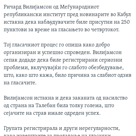
ИНТЕРВЈУА
Ричард Вилијамсон од Меѓународниот
Јазици
републикански институт пред новинарите во Кабул
истакна дека набљудувачите биле присутни на 250
пунктови за време на гласањето во четвртокот.
Тој гласачкиот процес го опиша како добро
организиран и успешно спроведен. Вилијамсон
сепак додаде дека биле регистрирани сериозни
проблеми, вклучувајќи го слабото обезбедување,
што, како што кажа, било причина за слабиот одзив
на гласачите.
Вилијамсон истакна и дека заканата од насилство
од страна на Талебан била толку голема, што
сејачите на страв имале одреден успех.
Групата регистрирала и други нерегуларности,