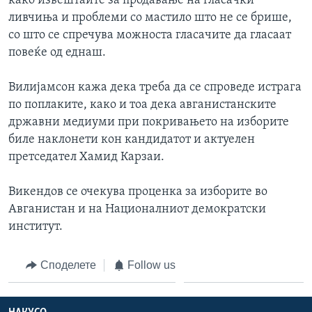
како извештаите за продавање на гласачки
ливчиња и проблеми со мастило што не се брише,
со што се спречува можноста гласачите да гласаат
повеќе од еднаш.
Вилијамсон кажа дека треба да се спроведе истрага
по поплаките, како и тоа дека авганистанските
државни медиуми при покривањето на изборите
биле наклонети кон кандидатот и актуелен
претседател Хамид Карзаи.
Викендов се очекува проценка за изборите во
Авганистан и на Националниот демократски
институт.
Споделете
Follow us