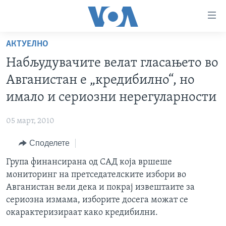
Линкови
за
пристапност
АКТУЕЛНО
ДОМА
Премини
Набљудувачите велат гласањето во
на
РУБРИКИ
Авганистан е „кредибилно“, но
главната
ФОТОГАЛЕРИИ
САД
содржина
имало и сериозни нерегуларности
Премини
ДОКУМЕНТАРЦИ
МАКЕДОНИЈА
до
05 март, 2010
АРХИВИРАНА ПРОГРАМА
СВЕТ
страната
Споделете
ЗА НАС
за
ЕКОНОМИЈА
NEWSFLASH - АРХИВА
навигација
Група финансирана од САД која вршеше
ПОЛИТИКА
ВЕСТИ ОД САД ВО МИНУТА - АРХИВА
Пребарувај
Learning English
мониторинг на претседателските избори во
ЗДРАВЈЕ
ИЗБОРИ ВО САД 2020 - АРХИВА
Авганистан вели дека и покрај извештаите за
НАКУСО...
сериозна измама, изборите досега можат се
НАУКА
окарактеризираат како кредибилни.
УМЕТНОСТ И ЗАБАВА