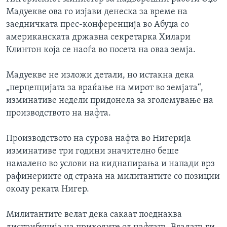
ИНТЕРВЈУА
Мадуекве ова го изјави денеска за време на
Јазици
заедничката прес-конференција во Абуџа со
американската државна секретарка Хилари
Клинтон која се наоѓа во посета на оваа земја.
Мадуекве не изложи детали, но истакна дека
„перцепцијата за враќање на мирот во земјата“,
изминативе недели придонела за зголемување на
производството на нафта.
Производството на сурова нафта во Нигерија
изминативе три години значително беше
намалено во услови на киднапирања и напади врз
рафинериите од страна на милитантите со позиции
околу реката Нигер.
Милитантите велат дека сакаат поеднаква