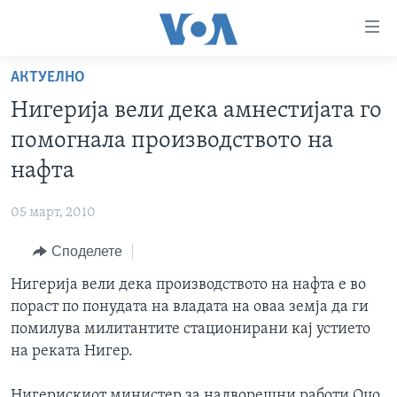
Линкови
за
пристапност
АКТУЕЛНО
ДОМА
Премини
Нигерија вели дека амнестијата го
на
РУБРИКИ
помогнала производството на
главната
ФОТОГАЛЕРИИ
САД
содржина
нафта
Премини
ДОКУМЕНТАРЦИ
МАКЕДОНИЈА
до
05 март, 2010
АРХИВИРАНА ПРОГРАМА
СВЕТ
страната
Споделете
ЗА НАС
за
ЕКОНОМИЈА
NEWSFLASH - АРХИВА
навигација
Нигерија вели дека производството на нафта е во
ПОЛИТИКА
ВЕСТИ ОД САД ВО МИНУТА - АРХИВА
Пребарувај
Learning English
пораст по понудата на владата на оваа земја да ги
ЗДРАВЈЕ
ИЗБОРИ ВО САД 2020 - АРХИВА
помилува милитантите стационирани кај устието
НАКУСО...
на реката Нигер.
НАУКА
УМЕТНОСТ И ЗАБАВА
Нигерискиот министер за надворешни работи Оџо