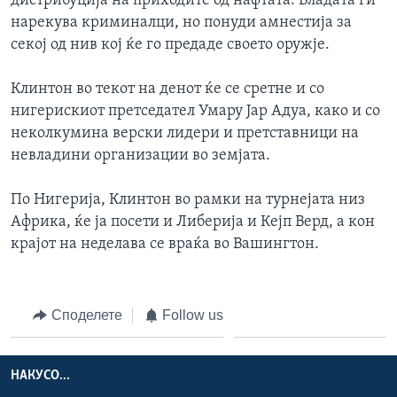
дистрибуција на приходите од нафтата. Владата ги
нарекува криминалци, но понуди амнестија за
секој од нив кој ќе го предаде своето оружје.
Клинтон во текот на денот ќе се сретне и со
нигерискиот претседател Умару Јар Адуа, како и со
неколкумина верски лидери и претставници на
невладини организации во земјата.
По Нигерија, Клинтон во рамки на турнејата низ
Африка, ќе ја посети и Либерија и Кејп Верд, а кон
крајот на неделава се враќа во Вашингтон.
Споделете
Follow us
НАКУСО...