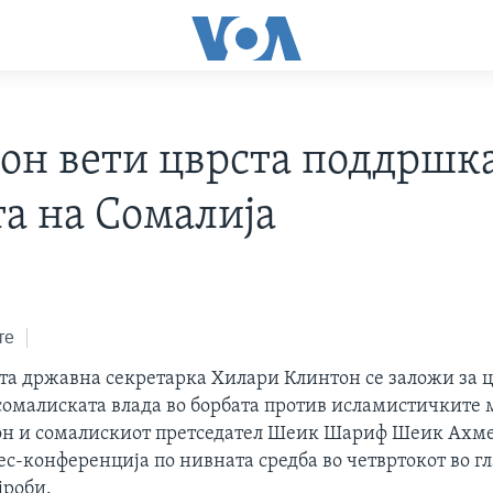
он вети цврста поддршка
та на Сомалија
те
а државна секретарка Хилари Клинтон се заложи за ц
сомалиската влада во борбата против исламистичките
он и сомалискиот претседател Шеик Шариф Шеик Ахме
с-конференција по нивната средба во четвртокот во г
јроби.