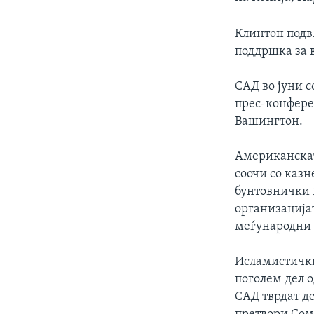
ИНТЕРВЈУА
Клинтон подв
поддршка за 
САД во јуни с
прес-конфере
Вашингтон.
Американскат
соочи со каз
бунтовнички 
организација
меѓународни 
Исламистички
поголем дел о
САД тврдат де