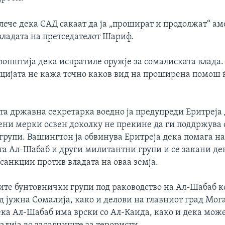
лече дека САД сакаат да ја „прошират и продолжат“ а
владата на претседателот Шариф.
оопштија дека испратиле оружје за сомалиската влада
цијата не кажа точно каков вид на проширена помош 
а државна секретарка воедно ја предупреди Еритреја 
нени мерки освен доколку не прекине да ги поддржува
групи. Вашингтон ја обвинува Еритреја дека помага н
та Ал-Шабаб и други милитантни групи и се закани де
санкции против владата на оваа земја.
те бунтовнички групи под раководство на Ал-Шабаб 
д јужна Сомалија, како и делови на главниот град Мог
ка Ал-Шабаб има врски со Ал-Каида, како и дека може