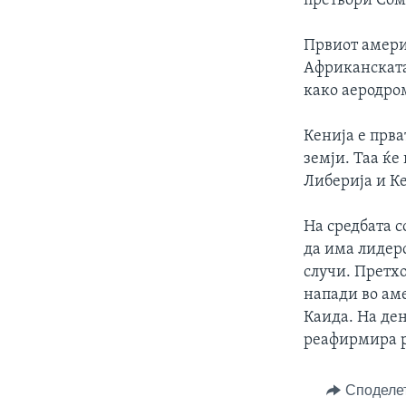
претвори Сом
Првиот амери
Африканската
како аеродро
Кенија е прва
земји. Таа ќе
Либерија и Ке
На средбата с
да има лидерс
случи. Претх
напади во ам
Каида. На ден
реафирмира р
Споделе