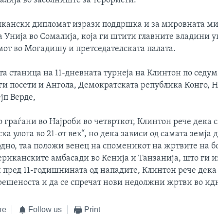
алија во засолниште за терористи.
кански дипломат изрази поддршка и за мировната ми
 Унија во Сомалија, која ги штити главните владини 
мот во Могадишу и претседателската палата.
та станица на 11-дневната турнеја на Клинтон по седу
 ги посети и Ангола, Демократската република Конго, 
јп Верде,
о граѓани во Најроби во четврткот, Клинтон рече дека 
ка улога во 21-от век“, но дека зависи од самата земја д
одно, таа положи венец на споменикот на жртвите на 
ериканските амбасади во Кенија и Танзанија, што ги 
 пред 11-годишнината од нападите, Клинтон рече дека 
ешеноста и да се спречат нови недолжни жртви во ид
те
Follow us
Print