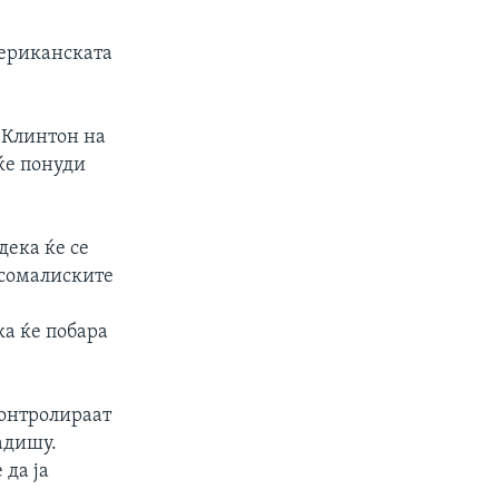
мериканската
. Клинтон на
ќе понуди
дека ќе се
 сомалиските
а
ка ќе побара
контролираат
адишу.
 да ја