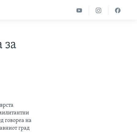
 за
врста
 милитантни
д говореа на
лавниот град