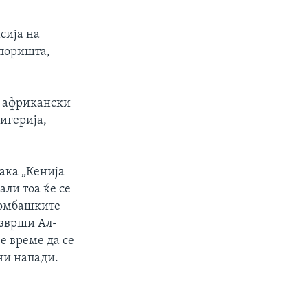
сија на
упоришта,
м африкански
Нигерија,
сака „Кенија
али тоа ќе се
бомбашките
изврши Ал-
е време да се
ни напади.