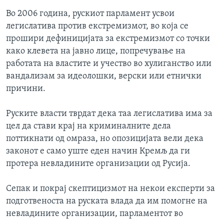
Во 2006 година, рускиот парламент усвои
легислатива против екстремизмот, во која се
прошири дефиницијата за екстремизмот со точки
како клевета на јавно лице, попречување на
работата на властите и учество во хулиганство или
вандализам за идеолошки, верски или етнички
причини.
Руските власти тврдат дека таа легислатива има за
цел да стави крај на криминалните дела
поттикнати од омраза, но опозицијата вели дека
законот е само уште еден начин Кремљ да ги
протера невладините организации од Русија.
Сепак и покрај скептицизмот на некои експерти за
подготвеноста на руската влада да им помогне на
невладините организации, парламентот во