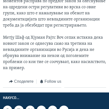
моментов расправа по предлог закон за олеснување
на одредени остри регулативи во врска со овие
групи, како што е намалување на обемот на
документацијата што невладините организации
треба да ја обезбедат при регистрирањето.
Метју Шаф од Хјуман Рајтс Воч сепак истакна дека
новиот закон се однесува само на третина на
невладините организации во Русија и дека не
обрнува внимание на некои од поголемите
проблеми со кои тие се соочуваат, како насилството,
на пример.
Споделете
Follow us
НАКУСО...