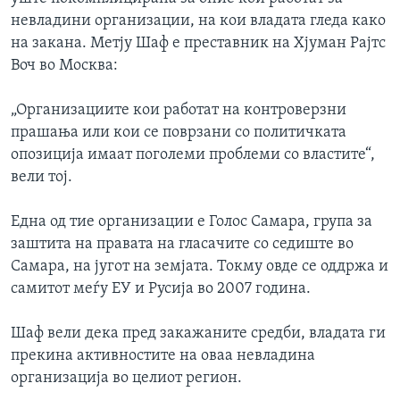
ИНТЕРВЈУА
невладини организации, на кои владата гледа како
Јазици
на закана. Метју Шаф е преставник на Хјуман Рајтс
Воч во Москва:
„Организациите кои работат на контроверзни
прашања или кои се поврзани со политичката
опозиција имаат поголеми проблеми со властите“,
вели тој.
Една од тие организации е Голос Самара, група за
заштита на правата на гласачите со седиште во
Самара, на југот на земјата. Токму овде се оддржа и
самитот меѓу ЕУ и Русија во 2007 година.
Шаф вели дека пред закажаните средби, владата ги
прекина активностите на оваа невладина
организација во целиот регион.