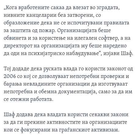
„Кога вработените сакаа да влезат во зградата,
нивните канцеларии беа затворени, со
образложение дека не се испочитувани правилата
за заштита од пожар. Организацијата беше
обвинета и за користење на илегален софтвер, а на
директорот на организацијата му беше наредено
да оди на психијатриско набљудување“, изјави Шаф.
Тој додаде дека руската влада го користи законот од
2006 со кој се дозволуваат непотребни проверки и
барања невладините организации да изготвуваат
непотребна и обемна документација, само за да им
се отежни работата.
Шаф додава дека владата користи секакви закони
за да ги прекине активностите на организациите
кои се фокусирани на граѓанскиот активизам.