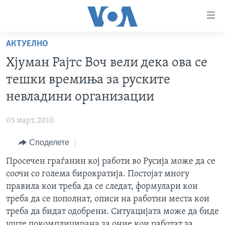
Линкови
за
пристапност
АКТУЕЛНО
ДОМА
Премини
Хјуман Рајтс Воч вели дека ова се
на
РУБРИКИ
тешки времиња за руските
главната
ФОТОГАЛЕРИИ
САД
содржина
невладини организации
Премини
ДОКУМЕНТАРЦИ
МАКЕДОНИЈА
до
05 март, 2010
АРХИВИРАНА ПРОГРАМА
СВЕТ
страната
Споделете
ЗА НАС
за
ЕКОНОМИЈА
NEWSFLASH - АРХИВА
навигација
Просечен граѓанин кој работи во Русија може да се
ПОЛИТИКА
ВЕСТИ ОД САД ВО МИНУТА - АРХИВА
Пребарувај
Learning English
соочи со голема бирократија. Постојат многу
ЗДРАВЈЕ
ИЗБОРИ ВО САД 2020 - АРХИВА
правила кои треба да се следат, формулари кои
НАКУСО...
треба да се пополнат, описи на работни места кои
НАУКА
треба да бидат одобрени. Ситуацијата може да биде
УМЕТНОСТ И ЗАБАВА
уште покомплицирана за оние кои работат за