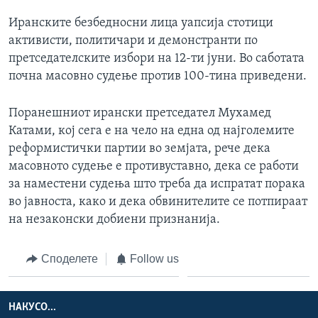
Иранските безбедносни лица уапсија стотици
активисти, политичари и демонстранти по
претседателските избори на 12-ти јуни. Во саботата
почна масовно судење против 100-тина приведени.
Поранешниот ирански претседател Мухамед
Катами, кој сега е на чело на една од најголемите
реформистички партии во земјата, рече дека
масовното судење е противуставно, дека се работи
за наместени судења што треба да испратат порака
во јавноста, како и дека обвинителите се потпираат
на незаконски добиени признанија.
Споделете
Follow us
НАКУСО...