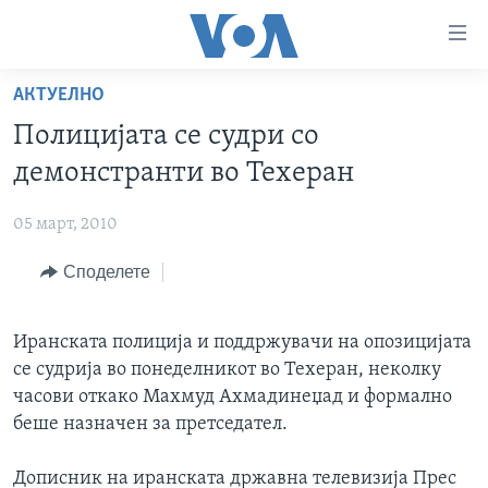
Линкови
за
пристапност
АКТУЕЛНО
ДОМА
Премини
Полицијата се судри со
на
РУБРИКИ
демонстранти во Техеран
главната
ФОТОГАЛЕРИИ
САД
содржина
05 март, 2010
Премини
ДОКУМЕНТАРЦИ
МАКЕДОНИЈА
до
Споделете
АРХИВИРАНА ПРОГРАМА
СВЕТ
страната
ЗА НАС
за
ЕКОНОМИЈА
NEWSFLASH - АРХИВА
навигација
Иранската полиција и поддржувачи на опозицијата
ПОЛИТИКА
ВЕСТИ ОД САД ВО МИНУТА - АРХИВА
Пребарувај
се судрија во понеделникот во Техеран, неколку
Learning English
ЗДРАВЈЕ
ИЗБОРИ ВО САД 2020 - АРХИВА
часови откако Махмуд Ахмадинеџад и формално
беше назначен за претседател.
НАКУСО...
НАУКА
УМЕТНОСТ И ЗАБАВА
Дописник на иранската државна телевизија Прес