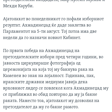
Мехди Каруби.
Ајатолахот во понеделникот го пофали изборниот
резултат. Ахмадинеџад ќе даде заклетва во
Парламентот на 5-ти август. Тој потоа има две
недели да го назначи новиот Кабинет.
По првата победа на Ахмадинеџад на
претседателските избори пред четири години, во
јавноста циркулираше фотографија од
церемонијата на која тој му бакнува рака на
Каменеи во знак на лојалност. Годинава, пак,
иранските државни медиуми јавија дека
врховниот лидер се повлекол кога Ахмадинеџад му
се приближил во обид повторно да му ја бакне
раката. Наместо тоа, ајатолахот му дозволил на
претседателот да му го бакне рамото.