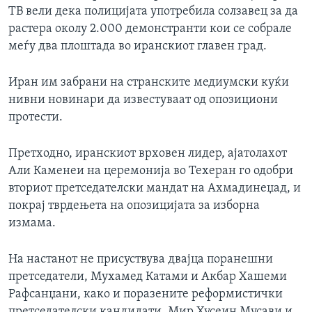
ТВ вели дека полицијата употребила солзавец за да
ИНТЕРВЈУА
Јазици
растера околу 2.000 демонстранти кои се собрале
меѓу два плоштада во иранскиот главен град.
Иран им забрани на странските медиумски куќи
нивни новинари да известуваат од опозициони
протести.
Претходно, иранскиот врховен лидер, ајатолахот
Али Каменеи на церемонија во Техеран го одобри
вториот претседателски мандат на Ахмадинеџад, и
покрај тврдењета на опозицијата за изборна
измама.
На настанот не присуствува двајца поранешни
претседатели, Мухамед Катами и Акбар Хашеми
Рафсанџани, како и поразените реформистички
претседателски кандидати, Мир Хусеин Мусави и