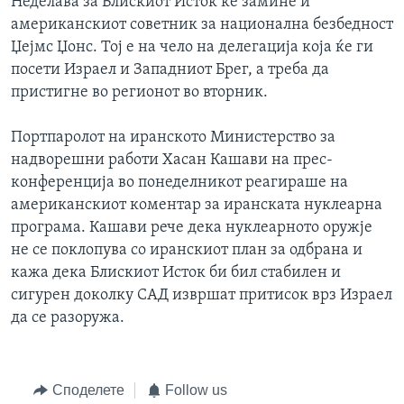
Неделава за Блискиот Исток ќе замине и
американскиот советник за национална безбедност
Џејмс Џонс. Тој е на чело на делегација која ќе ги
посети Израел и Западниот Брег, а треба да
пристигне во регионот во вторник.
Портпаролот на иранското Министерство за
надворешни работи Хасан Кашави на прес-
конференција во понеделникот реагираше на
американскиот коментар за иранската нуклеарна
програма. Кашави рече дека нуклеарното оружје
не се поклопува со иранскиот план за одбрана и
кажа дека Блискиот Исток би бил стабилен и
сигурен доколку САД извршат притисок врз Израел
да се разоружа.
Споделете
Follow us