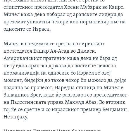
Претходно истиот ден, Мичел се сретна со
египетскиот претседател Хосни Мубарак во Каиро.
Мичел кажа дека побарал од арапските лидери да
преземат уникатни чекори кон нормализирање на
односите со Израел.
Мичел во неделата се сретна со сирискиот
претседател Башар Ал-Асад во Дамаск.
Американскиот пратеник кажа дека не бара од
ниту една арапска држава да постигне целосна
нормализација на односите со Израел во овој
момент, бидејќи до таков чекор би можело да дојде
подоцна во процесот. Наредна станица на Мичел е
Западниот Брег, каде ќе разговара со претседателот
на Палестинската управа Махмуд Абаз. Во вторник
тој ќе се сретне и со изралскиот премиер Бенџамин
Нетанјаху.