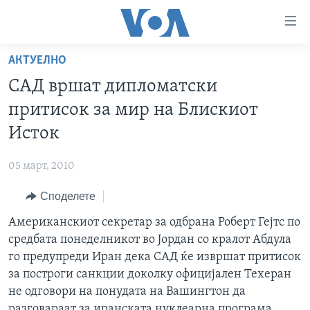
Линкови
за
пристапност
АКТУЕЛНО
ДОМА
Премини
САД вршат дипломатски
на
РУБРИКИ
притисок за мир на Блискиот
главната
ФОТОГАЛЕРИИ
САД
содржина
Исток
Премини
ДОКУМЕНТАРЦИ
МАКЕДОНИЈА
до
05 март, 2010
АРХИВИРАНА ПРОГРАМА
СВЕТ
страната
Споделете
ЗА НАС
за
ЕКОНОМИЈА
NEWSFLASH - АРХИВА
навигација
Американскиот секретар за одбрана Роберт Гејтс по
ПОЛИТИКА
ВЕСТИ ОД САД ВО МИНУТА - АРХИВА
Пребарувај
Learning English
средбата понеделникот во Јордан со кралот Абдула
ЗДРАВЈЕ
ИЗБОРИ ВО САД 2020 - АРХИВА
го предупреди Иран дека САД ќе извршат притисок
НАКУСО...
за построги санкции доколку официјален Техеран
НАУКА
не одговори на понудата на Вашингтон да
УМЕТНОСТ И ЗАБАВА
разговараат за иранската нуклеарна програма.