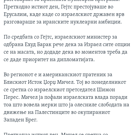
ИНТЕРВЈУА
Претходно истиот ден, Гејтс престојуваше во
Јазици
Ерусалим, каде каде со израелскиот државен врв
разговараше за иранските нуклеарни амбиции.
По средбата со Гејтс, израелскиот министер за
одбрана Ехуд Барак рече дека за Израел сите опции
се на масата, но додаде дека во моментов треба да
се даде приоритет на дипломатијата.
Во регионот е и американскиот пратеник за
Блискиот Исток Џорџ Мичел. Тој во понеделникот
се сретна со израелскиот претседател Шимон
Перес. Мичел ја пофали израелската влада поради
тоа што вовела мерки што ја олесниле слободата на
движење на Палестинците во окупираниот
Западен Брег.