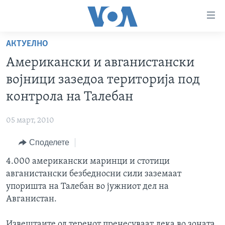
Линкови
за
пристапност
АКТУЕЛНО
ДОМА
Премини
Американски и авганистански
на
РУБРИКИ
војници зазедоа територија под
главната
ФОТОГАЛЕРИИ
САД
содржина
контрола на Талебан
Премини
ДОКУМЕНТАРЦИ
МАКЕДОНИЈА
до
05 март, 2010
АРХИВИРАНА ПРОГРАМА
СВЕТ
страната
Споделете
ЗА НАС
за
ЕКОНОМИЈА
NEWSFLASH - АРХИВА
навигација
4.000 американски маринци и стотици
ПОЛИТИКА
ВЕСТИ ОД САД ВО МИНУТА - АРХИВА
Пребарувај
Learning English
авганистански безбедносни сили заземаат
ЗДРАВЈЕ
ИЗБОРИ ВО САД 2020 - АРХИВА
упоришта на Талебан во јужниот дел на
НАКУСО...
Авганистан.
НАУКА
УМЕТНОСТ И ЗАБАВА
Извештаите од теренот пренесуваат дека во зоната