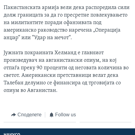
Пакистанската армија вели дека распоредила сили
долж границата за да го пресретне повлекувањето
на милитантите поради офанзивата под
американско раководство наречена „Операција
анџар“ или “Удар на мечот“.
Јужната покраината Хелманд е главниот
произведувач на авганистански опиум, на кој
отпаѓа преку 90 проценти од неговата количина во
светот. Американски претставници велат дека
Талебан делумно се финансира од трговијата со
опиум во Авганистан.
Споделете
Follow us