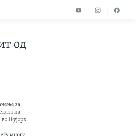
ит од
ачење за
еката на
 во Њујорк.
меѓу многу