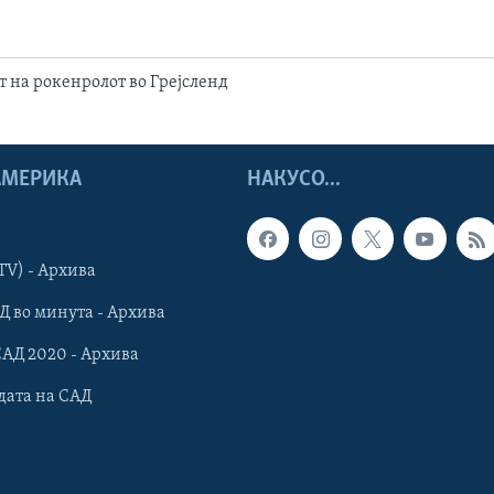
т на рокенролот во Грејсленд
 АМЕРИКА
НАКУСО...
TV) - Архива
Д во минута - Архива
САД 2020 - Архива
дата на САД