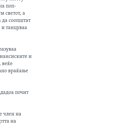
на поп-
м светот, а
а да соопштат
и и танцуваа
разуваа
инансиските и
, веќе
вано враќање
дадоа почит
е член на
ртта на