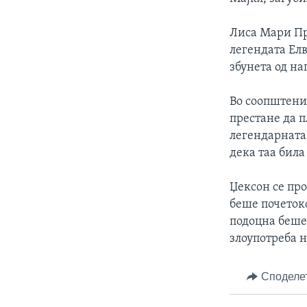
Лиса Мари Пр
легендата Елв
збунета од на
Во соопштени
престане да п
легендарната 
дека таа бил
Џексон се про
беше почеток
подоцна беше
злоупотреба н
Споделе