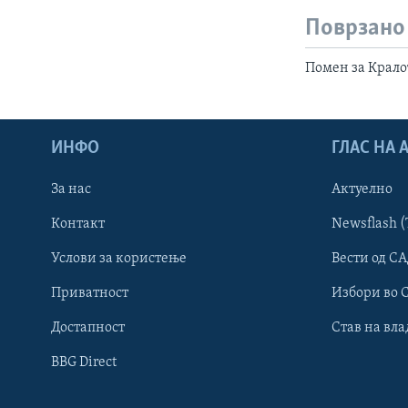
Поврзано
Помен за Крало
ИНФО
ГЛАС НА
За нас
Актуелно
Контакт
Newsflash (
Learning English
Услови за користење
Вести од СА
Приватност
Избори во 
НАКУСО...
Достапност
Став на вла
BBG Direct
Јазици