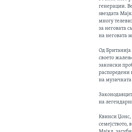
ИНТЕРВЈУА
генерации. Ве
ѕвездата Мајк
многу телевиз
за неговата с
на неговата м
Од Британија 
своето жалење
законски проб
распоредени 
на музичката
Законодавцит
на легендарни
Квинси Џонс, 
семејството, 
Мајкл, загуби