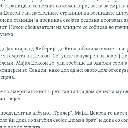
б страниците се полнат со коментари, веста за смртта 
л Џексон е на насловните страници на весниците ширу
иски станици ја прекинаа својата редовна програма з
мрт. Некои обожаватели на улиците се собираа во груп
узика.
до Јапонија, од Либерија до Кина, обожавателите го из
 за смртта на Џексон. Се` уште популарен, и покрај ф
леми, Мајкл Џексон во јули требаше да оддржи серија
концерти во Лондон, како дел од неговото долгоочеку
 сцена.
е во американскиот Претставнички дом денеска му од
от пејач.
продуцент на албумот „Трилер“, Мајкл Џексон го нареч
велејќи дека го загубил својот „помал брат“ и дека со см
л и дел од душата.