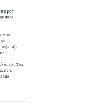
енд рол
тажна и
оже да
 на
 изјавија
ие.
kson 5“. Тоа
, која
уална