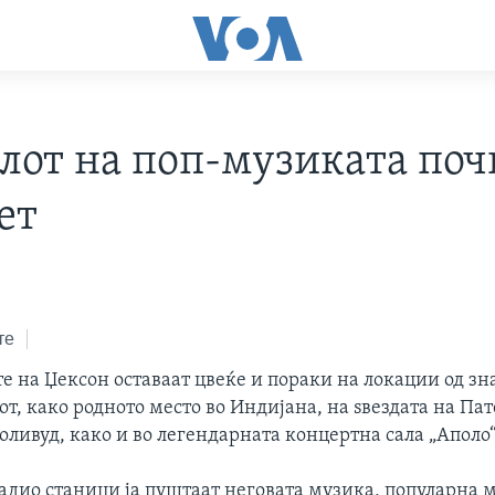
алот на поп-музиката поч
ет
те
е на Џексон оставаат цвеќе и пораки на локации од зн
т, како родното место во Индијана, на ѕвездата на Пат
оливуд, како и во легендарната концертна сала „Аполо“
радио станици ја пуштаат неговата музика, популарна 