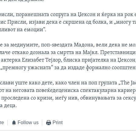
исли, поранешната сопруга на Џексон и ќерка на рок 
ис Присли, изјави дека е скршена од болка, и „многу 
пливот на емоции“.
е за медиумите, поп-ѕвездата Мадона, вели дека не м
лаче откако дознала за смртта на Мајкл. Претставници
актерка Елизабет Тејлор, блиска пријателка на Џексон,
а „премногу ужасната“ за да издаде формално соопштен
слави уште како дете, како член на поп групата „The Jac
от на неговата повеќедецениска спектакуларна кариера
 проследена со кризи, меѓу нив, обвинувањата за секс
а деца.
те
Follow us
Print