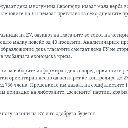
жуваат дека многумина Европејци имаат мала верба в
 членовите на ЕП немаат претстава за секојдневните п
авници на ЕУ, одзивот на гласачите во текот на четир
нешто малку повеќе од 43 проценти. Аналитичарите пр
о образложение дека гласачите сметаат дека ЕУ не стор
ив глобалната економска криза.
ни за изборите информираа дека според првичните ре
тии ориентиран десно од центарот ќе контролира до 27
д 736 члена. Проценките им даваат на социјалистите 1
им припадне на либералите, „зелените“ партии, крајна
ногу закони на ЕУ и го одобрува буџетот.