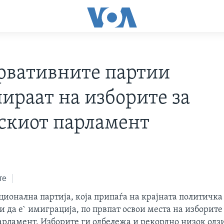
рвативните партии
ираат на изборите за
скиот парламент
те
ионална партија, која припаѓа на крајната политичка
и да е` имиграција, по првпат освои места на изборите
арламент. Изборите ги одбележа и рекордно низок одз