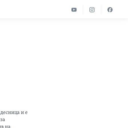
 десница и е
 за
ив на