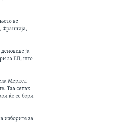
њето во
, Франција,
 деновиве ја
ри за ЕП, што
ела Меркел
те. Таа сепак
кои ќе се бори
а изборите за