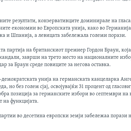
ните резултати, конзервативците доминирале на гласа
ните економии во Европската унија, како во Германија
ка и Шпанија, а левицата забележала големи порази.
а партија на британскиот премиер Гордон Браун, која
скандали, заврши на трето место на националните избо
дар за Браун среде повиците за негова оставка.
-демократската унија на германската канцеларка Анг
да, но без голем сјај, освојувајќи 31 процент од гласови
обра позиција за германските избори во септември на 
т на функцијата.
партии во десетина европски земји забележаа порази н