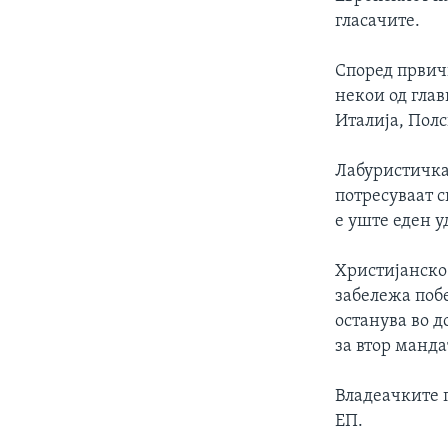
ИНТЕРВЈУА
гласачите.
Според првич
некои од глав
Италија, Полс
Лабуристичкат
потресуваат 
е уште еден у
Христијанско
забележа побе
останува во д
за втор манда
Владеачките 
ЕП.