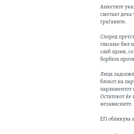
Анкетите ука
сметаат дека
граѓаните.
Според претст
гласање бил 
слаб одзив, с
борбата прот
Лица задолже
блокот на пар
парламентот о
Остатокот ќе 
независните.
ЕП обликува м