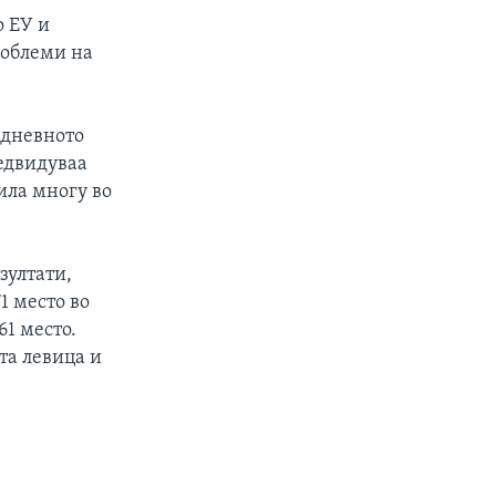
о ЕУ и
роблеми на
идневното
едвидуваа
ила многу во
зултати,
1 место во
61 место.
та левица и