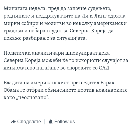
Минатата недела, пред да започне судењето,
роднините и поддржувачите на Ли и Линг одржаа
мирни собири и молитви во неколку американски
градови и побараа судот во Северна Кореја да
покаже разбирање за ситуацијата.
Политички аналитичари шпекулираат дека
Северна Кореја можеби ќе го искористи случајот за
дипломатско нагаѓање во споровите со САД.
Владата на американскиот претседател Барак
Обама го отфрли обвинението против новинарките
како „неосновано".
Споделете
Follow us