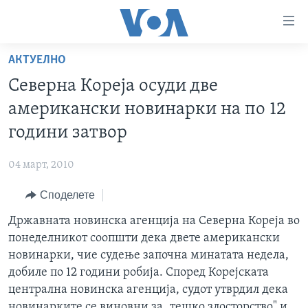
Линкови
за
пристапност
АКТУЕЛНО
ДОМА
Премини
Северна Кореја осуди две
на
РУБРИКИ
американски новинарки на по 12
главната
ФОТОГАЛЕРИИ
САД
содржина
години затвор
Премини
ДОКУМЕНТАРЦИ
МАКЕДОНИЈА
до
04 март, 2010
АРХИВИРАНА ПРОГРАМА
СВЕТ
страната
Споделете
ЗА НАС
за
ЕКОНОМИЈА
NEWSFLASH - АРХИВА
навигација
Државната новинска агенција на Северна Кореја во
ПОЛИТИКА
ВЕСТИ ОД САД ВО МИНУТА - АРХИВА
Пребарувај
Learning English
понеделникот соопшти дека двете американски
ЗДРАВЈЕ
ИЗБОРИ ВО САД 2020 - АРХИВА
новинарки, чие судење започна минатата недела,
НАКУСО...
добиле по 12 години робија. Според Корејската
НАУКА
централна новинска агенција, судот утврдил дека
УМЕТНОСТ И ЗАБАВА
новинарките се виновни за „тешко злосторство" и