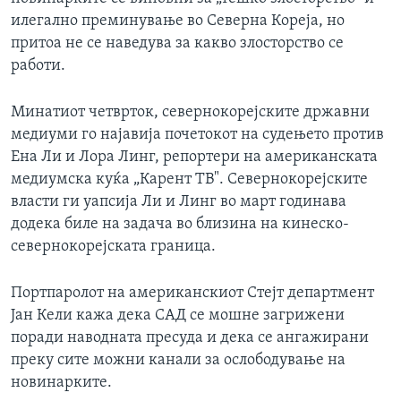
ИНТЕРВЈУА
илегално преминување во Северна Кореја, но
Јазици
притоа не се наведува за какво злосторство се
работи.
Минатиот четврток, севернокорејските државни
медиуми го најавија почетокот на судењето против
Ена Ли и Лора Линг, репортери на американската
медиумска куќа „Карент ТВ". Севернокорејските
власти ги уапсија Ли и Линг во март годинава
додека биле на задача во близина на кинеско-
севернокорејската граница.
Портпаролот на американскиот Стејт департмент
Јан Кели кажа дека САД се мошне загрижени
поради наводната пресуда и дека се ангажирани
преку сите можни канали за ослободување на
новинарките.